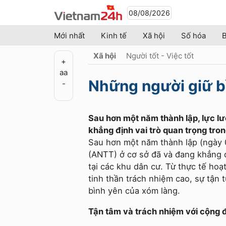
08/08/2026
Mới nhất
Kinh tế
Xã hội
Số hóa
B
Xã hội
Người tốt - Việc tốt
+
a
a
Những người giữ b
-
Sau hơn một năm thành lập, lực lượ
khẳng định vai trò quan trọng trong
Sau hơn một năm thành lập (ngày 01
(ANTT) ở cơ sở đã và đang khẳng đị
tại các khu dân cư. Từ thực tế hoạ
tinh thần trách nhiệm cao, sự tận 
bình yên của xóm làng.
Tận tâm và trách nhiệm với cộng 