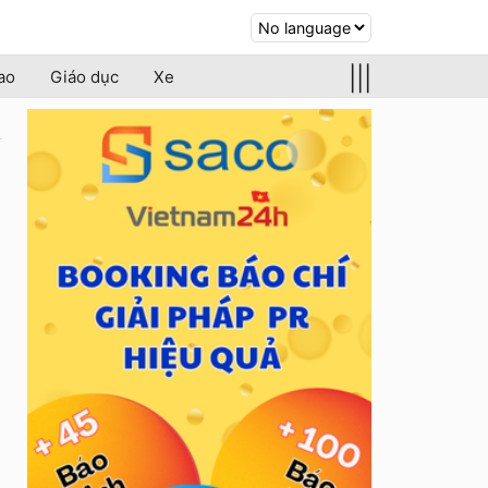
|||
ao
Giáo dục
Xe