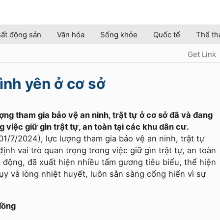
ất động sản
Văn hóa
Sống khỏe
Quốc tế
Thể th
Get Link
ình yên ở cơ sở
ng tham gia bảo vệ an ninh, trật tự ở cơ sở đã và đang
 việc giữ gìn trật tự, an toàn tại các khu dân cư.
/7/2024), lực lượng tham gia bảo vệ an ninh, trật tự
nh vai trò quan trọng trong việc giữ gìn trật tự, an toàn
t động, đã xuất hiện nhiều tấm gương tiêu biểu, thể hiện
tụy và lòng nhiệt huyết, luôn sẵn sàng cống hiến vì sự
đồng