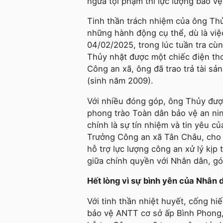
ngừa tội phạm thì lực lượng bảo vệ
Tinh thần trách nhiệm của ông Th
những hành động cụ thể, dù là vi
04/02/2025, trong lúc tuần tra cù
Thủy nhặt được một chiếc điện thoạ
Công an xã, ông đã trao trả tài s
(sinh năm 2009).
Với nhiều đóng góp, ông Thủy đượ
phong trào Toàn dân bảo vệ an ni
chính là sự tín nhiệm và tin yêu 
Trưởng Công an xã Tân Châu, cho b
hỗ trợ lực lượng công an xử lý kịp
giữa chính quyền với Nhân dân, gó
Hết lòng vì sự bình yên của Nhân 
Với tinh thần nhiệt huyết, cống h
bảo vệ ANTT cơ sở ấp Bình Phong, 