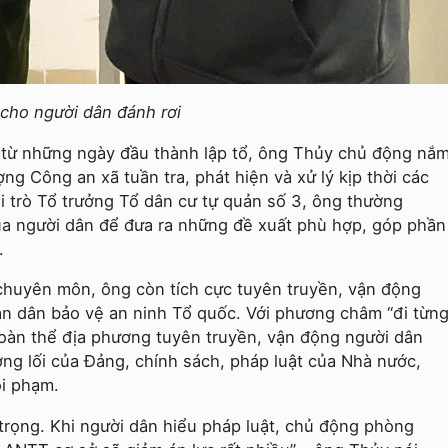
 cho người dân đánh rơi
 từ những ngày đầu thành lập tổ, ông Thủy chủ động nắ
ợng Công an xã tuần tra, phát hiện và xử lý kịp thời các
ai trò Tổ trưởng Tổ dân cư tự quản số 3, ông thường
ủa người dân để đưa ra những đề xuất phù hợp, góp phần
.
chuyên môn, ông còn tích cực tuyên truyền, vận động
àn dân bảo vệ an ninh Tổ quốc. Với phương châm “đi từn
đoàn thể địa phương tuyên truyền, vận động người dân
g lối của Đảng, chính sách, pháp luật của Nhà nước,
ội phạm.
 trọng. Khi người dân hiểu pháp luật, chủ động phòng