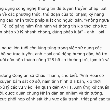
g dụng công nghệ thông tin để tuyên truyền pháp luật
n về các phương thức, thủ đoạn của tội phạm; kỹ năng
âng cao nhận thức pháp luật cho người dân. “Phòng ngừa
 Tôi cố gắng nắm tình hình và thông tin kịp thời cho lực
n pháp xử lý nhanh chóng, đúng pháp luật” - anh Hoài
 người lớn tuổi còn lúng túng trong việc sử dụng các
p hồ sơ trực tuyến, anh Hoài chủ động hướng dẫn, hỗ trợ.
ười dân nộp thành công 128 hồ sơ thường trú, tạm trú và
rưởng Công an xã Châu Thành, cho biết: “Anh Hoài có
xuyên bám sát cơ sở, nắm tình hình địa bàn, kịp thời
xử lý các vụ việc liên quan đến ANTT. Anh ứng xử chuẩn
ời, được quần chúng Nhân dân tín nhiệm và tin tưởng.
 cực phối hợp cảnh sát khu vực đấu tranh, triệt phá các t