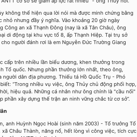
 ANTT cơ sở sẽ giảm áp lực rất nhiều” - ông Thủy nói.
ủy không thể hiện qua lời nói mà được minh chứng bằng
ệc nhỏ nhưng đầy ý nghĩa. Vào khoảng 20 giờ ngày
ng Công an xã Thạnh Đông (nay là xã Tân Châu), ông
i di động tại khu vực tổ 8, ấp Thạnh Hiệp. Tại trụ sở
ản cho người đánh rơi là em Nguyễn Đức Trường Giang
c cấp trên nhiều lần biểu dương, khen thưởng trong
nh Tổ quốc. Nhưng phần thưởng lớn nhất, theo ông,
của người dân địa phương. Thiếu tá Hồ Quốc Trụ - Phó
iết: “Trong nhiều vụ việc, ông Thủy chủ động phối hợp,
 thời, hiệu quả. Những cá nhân như ông chính là "cầu nối"
p phần xây dựng thế trận an ninh vững chắc từ cơ sở”.
dân
iến, anh Huỳnh Ngọc Hoài (sinh năm 2003) - Tổ trưởng Tổ
xã Châu Thành, năng nổ, hết lòng vì công việc, tích cực