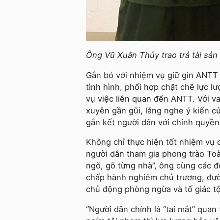
Ông Vũ Xuân Thủy trao trả tài sản
Gắn bó với nhiệm vụ giữ gìn ANTT
tình hình, phối hợp chặt chẽ lực lư
vụ việc liên quan đến ANTT. Với v
xuyên gần gũi, lắng nghe ý kiến c
gắn kết người dân với chính quyền
Không chỉ thực hiện tốt nhiệm vụ 
người dân tham gia phong trào To
ngõ, gõ từng nhà”, ông cùng các 
chấp hành nghiêm chủ trương, đườn
chủ động phòng ngừa và tố giác t
“Người dân chính là “tai mắt” quan