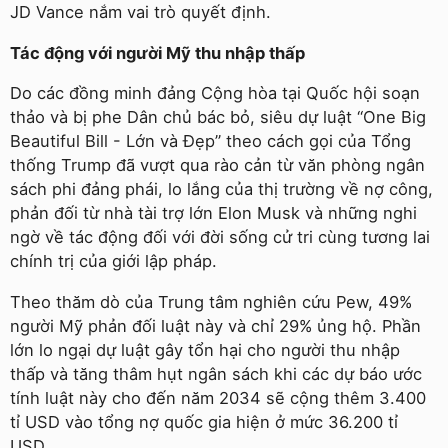
JD Vance nắm vai trò quyết định.
Tác động với người Mỹ thu nhập thấp
Do các đồng minh đảng Cộng hòa tại Quốc hội soạn
thảo và bị phe Dân chủ bác bỏ, siêu dự luật “One Big
Beautiful Bill - Lớn và Đẹp” theo cách gọi của Tổng
thống Trump đã vượt qua rào cản từ văn phòng ngân
sách phi đảng phái, lo lắng của thị trường về nợ công,
phản đối từ nhà tài trợ lớn Elon Musk và những nghi
ngờ về tác động đối với đời sống cử tri cùng tương lai
chính trị của giới lập pháp.
Theo thăm dò của Trung tâm nghiên cứu Pew, 49%
người Mỹ phản đối luật này và chỉ 29% ủng hộ. Phần
lớn lo ngại dự luật gây tổn hại cho người thu nhập
thấp và tăng thâm hụt ngân sách khi các dự báo ước
tính luật này cho đến năm 2034 sẽ cộng thêm 3.400
tỉ USD vào tổng nợ quốc gia hiện ở mức 36.200 tỉ
USD.