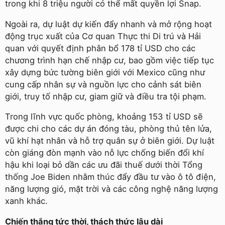
trong khi 8 triệu người có thể mất quyền lợi Snap.
Ngoài ra, dự luật dự kiến ​đẩy nhanh và mở rộng hoạt
động trục xuất của Cơ quan Thực thi Di trú và Hải
quan với quyết định phân bổ 178 tỉ USD cho các
chương trình hạn chế nhập cư, bao gồm việc tiếp tục
xây dựng bức tường biên giới với Mexico cũng như
cung cấp nhân sự và nguồn lực cho cảnh sát biên
giới, truy tố nhập cư, giam giữ và điều tra tội phạm.
Trong lĩnh vực quốc phòng, khoảng 153 tỉ USD sẽ
được chi cho các dự án đóng tàu, phòng thủ tên lửa,
vũ khí hạt nhân và hỗ trợ quân sự ở biên giới. Dự luật
còn giáng đòn mạnh vào nỗ lực chống biến đổi khí
hậu khi loại bỏ dần các ưu đãi thuế dưới thời Tổng
thống Joe Biden nhằm thúc đẩy đầu tư vào ô tô điện,
năng lượng gió, mặt trời và các công nghệ năng lượng
xanh khác.
Chiến thắng tức thời, thách thức lâu dài