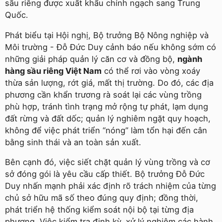
sầu riêng được xuất khẩu chính ngạch sang Trung
Quốc.
Phát biểu tại Hội nghị, Bộ trưởng Bộ Nông nghiệp và
Môi trường - Đỗ Đức Duy cảnh báo nếu không sớm có
những giải pháp quản lý căn cơ và đồng bộ,
ngành
hàng sầu riêng Việt Nam
có thể rơi vào vòng xoáy
thừa sản lượng, rớt giá, mất thị trường. Do đó, các địa
phương cần khẩn trương rà soát lại các vùng trồng
phù hợp, tránh tình trạng mở rộng tự phát, lạm dụng
đất rừng và đất dốc; quản lý nghiêm ngặt quy hoạch,
không để việc phát triển “nóng” làm tổn hại đến cân
bằng sinh thái và an toàn sản xuất.
Bên cạnh đó, việc siết chặt quản lý vùng trồng và cơ
sở đóng gói là yêu cầu cấp thiết. Bộ trưởng Đỗ Đức
Duy nhấn mạnh phải xác định rõ trách nhiệm của từng
chủ sở hữu mã số theo đúng quy định; đồng thời,
phát triển hệ thống kiểm soát nội bộ tại từng địa
phương. Việc kiểm tra định kỳ, xử lý nghiêm các hành