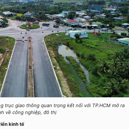
g trục giao thông quan trọng kết nối với TP.HCM mở ra
nh về công nghiệp, đô thị
iển kinh tế