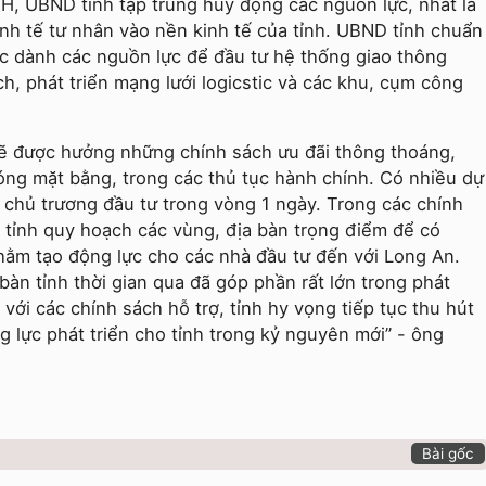
H, UBND tỉnh tập trung huy động các nguồn lực, nhất là
inh tế tư nhân vào nền kinh tế của tỉnh. UBND tỉnh chuẩn
tục dành các nguồn lực để đầu tư hệ thống giao thông
h, phát triển mạng lưới logicstic và các khu, cụm công
sẽ được hưởng những chính sách ưu đãi thông thoáng,
hóng mặt bằng, trong các thủ tục hành chính. Có nhiều dự
chủ trương đầu tư trong vòng 1 ngày. Trong các chính
 tỉnh quy hoạch các vùng, địa bàn trọng điểm để có
hằm tạo động lực cho các nhà đầu tư đến với Long An.
 bàn tỉnh thời gian qua đã góp phần rất lớn trong phát
, với các chính sách hỗ trợ, tỉnh hy vọng tiếp tục thu hút
g lực phát triển cho tỉnh trong kỷ nguyên mới” - ông
Bài gốc