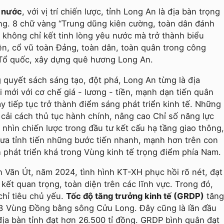
 nước
, với vị trí chiến lược, tỉnh Long An là địa bàn trọng
ơng. 8 chữ vàng “Trung dũng kiên cường, toàn dân đánh
không chỉ kết tinh lòng yêu nước mà trở thành biểu
iên, cổ vũ toàn Đảng, toàn dân, toàn quân trong công
 Tổ quốc, xây dựng quê hương Long An.
g quyết sách sáng tạo, đột phá, Long An từng là địa
 mới với cơ chế giá - lương - tiền, mạnh dạn tiến quân
 tiếp tục trở thành điểm sáng phát triển kinh tế. Những
 cải cách thủ tục hành chính, nâng cao Chỉ số năng lực
 nhìn chiến lược trong đầu tư kết cấu hạ tầng giao thông,
 đưa tỉnh tiến những bước tiến nhanh, mạnh hơn trên con
h phát triển khá trong Vùng kinh tế trọng điểm phía Nam.
Văn Út, năm 2024, tình hình KT-XH phục hồi rõ nét, đạt
 kết quan trọng, toàn diện trên các lĩnh vực. Trong đó,
chỉ tiêu chủ yếu.
Tốc độ tăng trưởng kinh tế (GRDP)
tăng
 3 Vùng Đồng bằng sông Cửu Long. Đây cũng là lần đầu
địa bàn tỉnh đạt hơn 26.500 tỉ đồng. GRDP bình quân đạt