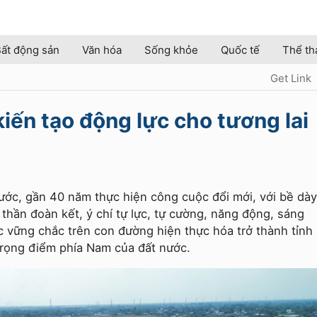
ất động sản
Văn hóa
Sống khỏe
Quốc tế
Thể th
Get Link
 kiến tạo động lực cho tương lai
ước, gần 40 năm thực hiện công cuộc đổi mới, với bề dày
thần đoàn kết, ý chí tự lực, tự cường, năng động, sáng
 vững chắc trên con đường hiện thực hóa trở thành tỉnh
 trọng điểm phía Nam của đất nước.