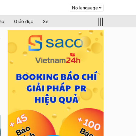
|||
ao
Giáo dục
Xe