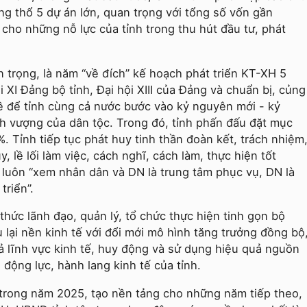
ng thổ 5 dự án lớn, quan trọng với tổng số vốn gần
cho những nỗ lực của tỉnh trong thu hút đầu tư, phát
 trọng, là năm “về đích” kế hoạch phát triển KT-XH 5
XI Đảng bộ tỉnh, Đại hội XIII của Đảng và chuẩn bị, củng
đề để tỉnh cùng cả nước bước vào kỷ nguyên mới - kỷ
h vượng của dân tộc. Trong đó, tỉnh phấn đấu đặt mục
%. Tỉnh tiếp tục phát huy tinh thần đoàn kết, trách nhiệm
, lề lối làm việc, cách nghĩ, cách làm, thực hiện tốt
, luôn “xem nhân dân và DN là trung tâm phục vụ, DN là
triển”.
thức lãnh đạo, quản lý, tổ chức thực hiện tinh gọn bộ
u lại nền kinh tế với đổi mới mô hình tăng trưởng đồng bộ
cả lĩnh vực kinh tế, huy động và sử dụng hiệu quả nguồn
 động lực, hành lang kinh tế của tỉnh.
 trong năm 2025, tạo nền tảng cho những năm tiếp theo,