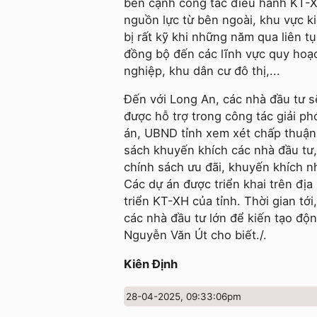
bên cạnh công tác điều hành KT-X
nguồn lực từ bên ngoài, khu vực k
bị rất kỹ khi những năm qua liên 
đồng bộ đến các lĩnh vực quy hoạc
nghiệp, khu dân cư đô thị,...
Đến với Long An, các nhà đầu tư 
được hỗ trợ trong công tác giải p
án, UBND tỉnh xem xét chấp thuận 
sách khuyến khích các nhà đầu tư,
chính sách ưu đãi, khuyến khích n
Các dự án được triển khai trên địa
triển KT-XH của tỉnh. Thời gian tới
các nhà đầu tư lớn để kiến tạo độn
Nguyễn Văn Út cho biết./.
Kiên Định
28-04-2025, 09:33:06pm