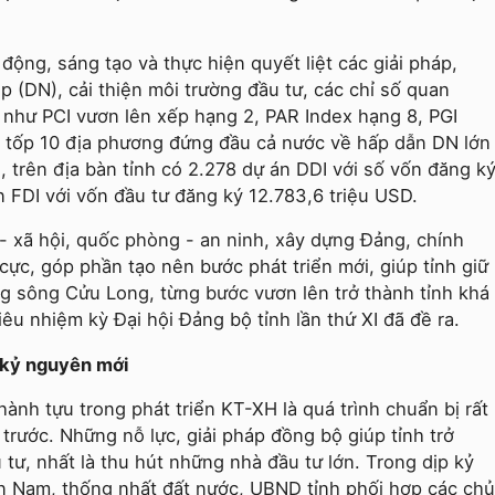
 động, sáng tạo và thực hiện quyết liệt các giải pháp,
 (DN), cải thiện môi trường đầu tư, các chỉ số quan
 như PCI vươn lên xếp hạng 2, PAR Index hạng 8, PGI
o tốp 10 địa phương đứng đầu cả nước về hấp dẫn DN lớn
 trên địa bàn tỉnh có 2.278 dự án DDI với số vốn đăng k
n FDI với vốn đầu tư đăng ký 12.783,6 triệu USD.
 - xã hội, quốc phòng - an ninh, xây dựng Đảng, chính
cực, góp phần tạo nên bước phát triển mới, giúp tỉnh giữ
g sông Cửu Long, từng bước vươn lên trở thành tỉnh khá
u nhiệm kỳ Đại hội Đảng bộ tỉnh lần thứ XI đã đề ra.
g kỷ nguyên mới
nh tựu trong phát triển KT-XH là quá trình chuẩn bị rất
trước. Những nỗ lực, giải pháp đồng bộ giúp tỉnh trở
tư, nhất là thu hút những nhà đầu tư lớn. Trong dịp kỷ
 Nam, thống nhất đất nước, UBND tỉnh phối hợp các chủ