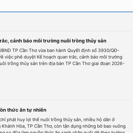
trắc, cảnh báo môi trường nuôi trồng thủy sản
 UBND TP Cần Thơ vừa ban hành Quyết định số 3930/QĐ-
ề việc phê duyệt Kế hoạch quan trắc, cảnh báo môi trường
uôi trồng thủy sản trên địa bàn TP Cần Thơ giai đoạn 2026-
uồn thức ăn tự nhiên
hỉ phát huy lợi thế nuôi trồng thủy sản, nhiều hộ dân ở
 Khánh Hòa, TP Cần Thơ, còn tận dụng những bờ bao vuông
ồng so đũa làm nguồn thức ăn xanh chăn nuôi dê theo hướng