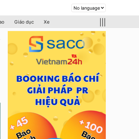
|||
ao
Giáo dục
Xe