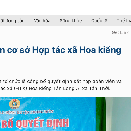
ất động sản
Văn hóa
Sống khỏe
Quốc tế
Thể th
Get Link
n cơ sở Hợp tác xã Hoa kiểng
 tổ chức lễ công bố quyết định kết nạp đoàn viên và
ác xã (HTX) Hoa kiểng Tân Long A, xã Tân Thới.