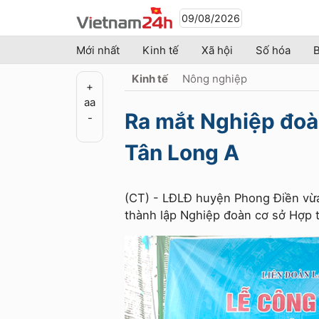
09/08/2026
Mới nhất
Kinh tế
Xã hội
Số hóa
B
Kinh tế
Nông nghiệp
+
a
a
Ra mắt Nghiệp đoà
-
Tân Long A
(CT) - LĐLĐ huyện Phong Điền vừa
thành lập Nghiệp đoàn cơ sở Hợp t