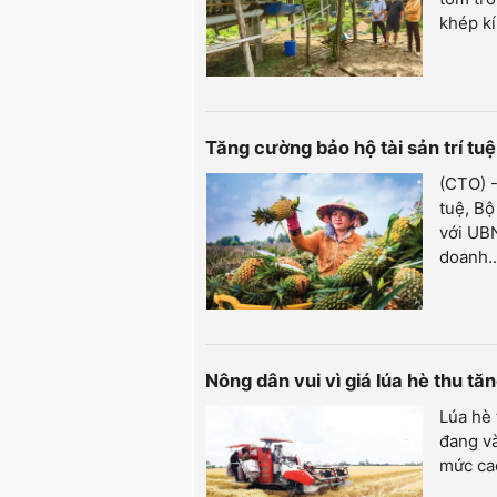
khép kí
Tăng cường bảo hộ tài sản trí t
(CTO) -
tuệ, Bộ
với UBN
doanh..
Nông dân vui vì giá lúa hè thu t
Lúa hè
đang và
mức cao