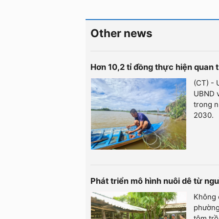
Other news
Hơn 10,2 tỉ đồng thực hiện quan 
(CT) -
UBND v
trong n
2030.
Phát triển mô hình nuôi dê từ ng
Không c
phường
tôm tr