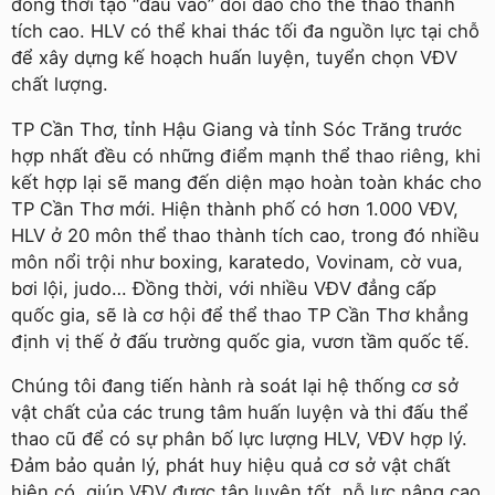
đồng thời tạo “đầu vào” dồi dào cho thể thao thành
tích cao. HLV có thể khai thác tối đa nguồn lực tại chỗ
để xây dựng kế hoạch huấn luyện, tuyển chọn VĐV
chất lượng.
TP Cần Thơ, tỉnh Hậu Giang và tỉnh Sóc Trăng trước
hợp nhất đều có những điểm mạnh thể thao riêng, khi
kết hợp lại sẽ mang đến diện mạo hoàn toàn khác cho
TP Cần Thơ mới. Hiện thành phố có hơn 1.000 VĐV,
HLV ở 20 môn thể thao thành tích cao, trong đó nhiều
môn nổi trội như boxing, karatedo, Vovinam, cờ vua,
bơi lội, judo… Đồng thời, với nhiều VĐV đẳng cấp
quốc gia, sẽ là cơ hội để thể thao TP Cần Thơ khẳng
định vị thế ở đấu trường quốc gia, vươn tầm quốc tế.
Chúng tôi đang tiến hành rà soát lại hệ thống cơ sở
vật chất của các trung tâm huấn luyện và thi đấu thể
thao cũ để có sự phân bố lực lượng HLV, VĐV hợp lý.
Đảm bảo quản lý, phát huy hiệu quả cơ sở vật chất
hiện có, giúp VĐV được tập luyện tốt, nỗ lực nâng cao