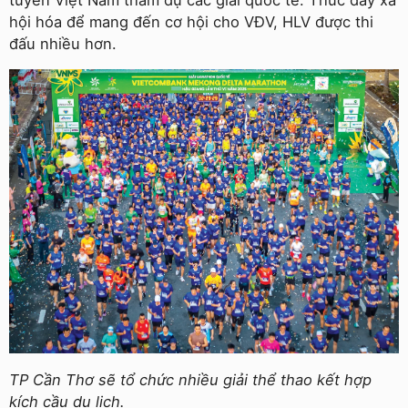
hội hóa để mang đến cơ hội cho VĐV, HLV được thi
đấu nhiều hơn.
TP Cần Thơ sẽ tổ chức nhiều giải thể thao kết hợp
kích cầu du lịch.