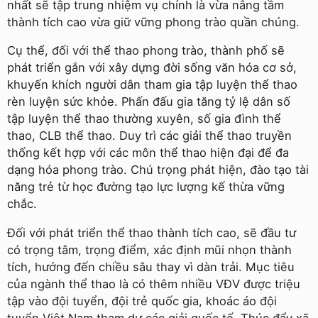
nhất sẽ tập trung nhiệm vụ chính là vừa nâng tầm
thành tích cao vừa giữ vững phong trào quần chúng.
Cụ thể, đối với thể thao phong trào, thành phố sẽ
phát triển gắn với xây dựng đời sống văn hóa cơ sở,
khuyến khích người dân tham gia tập luyện thể thao
rèn luyện sức khỏe. Phấn đấu gia tăng tỷ lệ dân số
tập luyện thể thao thường xuyên, số gia đình thể
thao, CLB thể thao. Duy trì các giải thể thao truyền
thống kết hợp với các môn thể thao hiện đại để đa
dạng hóa phong trào. Chú trọng phát hiện, đào tạo tài
năng trẻ từ học đường tạo lực lượng kế thừa vững
chắc.
Đối với phát triển thể thao thành tích cao, sẽ đầu tư
có trọng tâm, trọng điểm, xác định mũi nhọn thành
tích, hướng đến chiều sâu thay vì dàn trải. Mục tiêu
của ngành thể thao là có thêm nhiều VĐV được triệu
tập vào đội tuyển, đội trẻ quốc gia, khoác áo đội
tuyển Việt Nam tham dự các giải quốc tế. Thúc đẩy xã