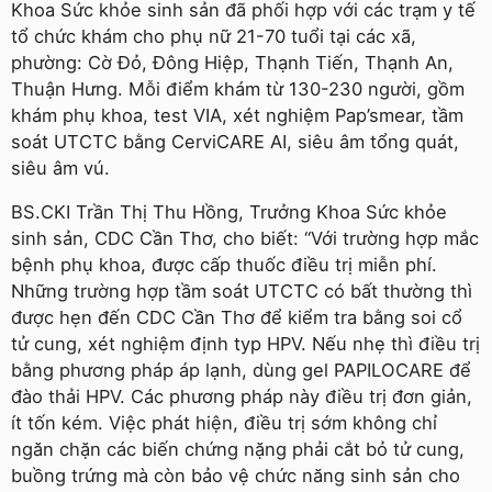
Khoa Sức khỏe sinh sản đã phối hợp với các trạm y tế
tổ chức khám cho phụ nữ 21-70 tuổi tại các xã,
phường: Cờ Đỏ, Đông Hiệp, Thạnh Tiến, Thạnh An,
Thuận Hưng. Mỗi điểm khám từ 130-230 người, gồm
khám phụ khoa, test VIA, xét nghiệm Pap’smear, tầm
soát UTCTC bằng CerviCARE AI, siêu âm tổng quát,
siêu âm vú.
BS.CKI Trần Thị Thu Hồng, Trưởng Khoa Sức khỏe
sinh sản, CDC Cần Thơ, cho biết: “Với trường hợp mắc
bệnh phụ khoa, được cấp thuốc điều trị miễn phí.
Những trường hợp tầm soát UTCTC có bất thường thì
được hẹn đến CDC Cần Thơ để kiểm tra bằng soi cổ
tử cung, xét nghiệm định typ HPV. Nếu nhẹ thì điều trị
bằng phương pháp áp lạnh, dùng gel PAPILOCARE để
đào thải HPV. Các phương pháp này điều trị đơn giản,
ít tốn kém. Việc phát hiện, điều trị sớm không chỉ
ngăn chặn các biến chứng nặng phải cắt bỏ tử cung,
buồng trứng mà còn bảo vệ chức năng sinh sản cho