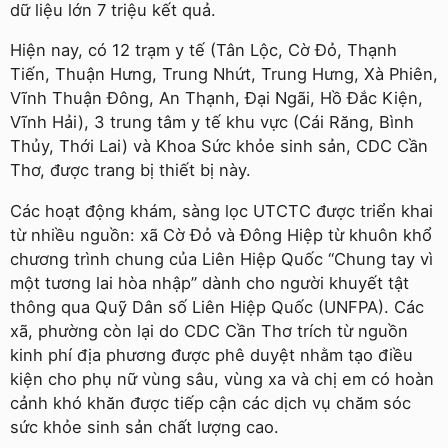
dữ liệu lớn 7 triệu kết quả.
Hiện nay, có 12 trạm y tế (Tân Lộc, Cờ Đỏ, Thạnh
Tiến, Thuận Hưng, Trung Nhứt, Trung Hưng, Xà Phiên,
Vĩnh Thuận Đông, An Thạnh, Đại Ngãi, Hồ Đắc Kiện,
Vĩnh Hải), 3 trung tâm y tế khu vực (Cái Răng, Bình
Thủy, Thới Lai) và Khoa Sức khỏe sinh sản, CDC Cần
Thơ, được trang bị thiết bị này.
Các hoạt động khám, sàng lọc UTCTC được triển khai
từ nhiều nguồn: xã Cờ Đỏ và Đông Hiệp từ khuôn khổ
chương trình chung của Liên Hiệp Quốc “Chung tay vì
một tương lai hòa nhập” dành cho người khuyết tật
thông qua Quỹ Dân số Liên Hiệp Quốc (UNFPA). Các
xã, phường còn lại do CDC Cần Thơ trích từ nguồn
kinh phí địa phương được phê duyệt nhằm tạo điều
kiện cho phụ nữ vùng sâu, vùng xa và chị em có hoàn
cảnh khó khăn được tiếp cận các dịch vụ chăm sóc
sức khỏe sinh sản chất lượng cao.