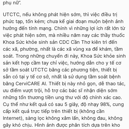
phụ nữ”.
UTCTC, nếu không phát hiện sớm, thì việc điều trị
phức tạp, tốn kém; chưa kể giai đoạn muộn bệnh ảnh
hưởng đến tính mạng. Chính vì những lợi ích rất lớn từ
việc phát hiện sớm, mà nhiều năm nay các thầy thuốc
Khoa Sức khỏe sinh sản CDC Cần Thơ kiên trì đến
các xã, phường, nhất là các xã vùng xa để khám, tầm
soát. Trong những chuyến đi này, Khoa Sức khỏe sinh
sản kết hợp cầm tay chỉ việc, hướng dẫn cho y tế cơ
sở tầm soát UTCTC bằng các phương tiện, thiết bị
sẵn có tại y tế cơ sở, nhất là sử dụng tầm soát bệnh
bằng CerviCARE AI. Thiết bị này nhỏ gọn, dễ thao tác,
ưu điểm vượt trội, hỗ trợ các bác sĩ nhận diện sớm
những tổn thương tiền ung thư với độ chính xác cao.
Cụ thể như kết quả có sau 5 giây, độ nhạy 98%, cung
cấp kết quả trực tiếp trên thiết bị (không cần
Internet), sàng lọc không xâm lấn, không đau, không
gây khó chịu. Hình ảnh được phân tích dựa trên kho