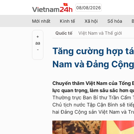
08/08/2026
Mới nhất
Kinh tế
Xã hội
Số hóa
B
Quốc tế
Việt Nam và Thế giới
+
a
a
Tăng cường hợp tá
-
Nam và Đảng Cộng
Chuyến thăm Việt Nam của Tổng Bí 
lực quan trọng, làm sâu sắc hơn 
Thường trực Ban Bí thư Trần Cẩm 
Chủ tịch nước Tập Cận Bình sẽ tiế
hai Đảng Cộng sản Việt Nam và T