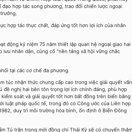
hỉ đạo hợp tác song phương, trao đổi chiến lược ngoại
 trưởng.
ực hợp tác thực chất, đáp ứng tốt hơn lợi ích của nhân
oạt động kỷ niệm 75 năm thiết lập quan hệ ngoại giao hai
o lưu nhân dân, củng cố "nền tảng xã hội vững chắc
phối tại các cơ chế đa phương.
êm túc nhận thức chung cấp cao trong việc giải quyết vấn
 đề nghị hai bên tôn trọng lợi ích chính đáng, phù hợp
 kiểm soát và giải quyết tốt hơn bất đồng trên biển bằng
ới luật pháp quốc tế, trong đó có Công ước của Liên hợp
82, duy trì môi trường hòa bình, ổn định ở Biển Đông
ẩm Tú trân trọng mời đồng chí Thái Kỳ sẽ có chuyến thă