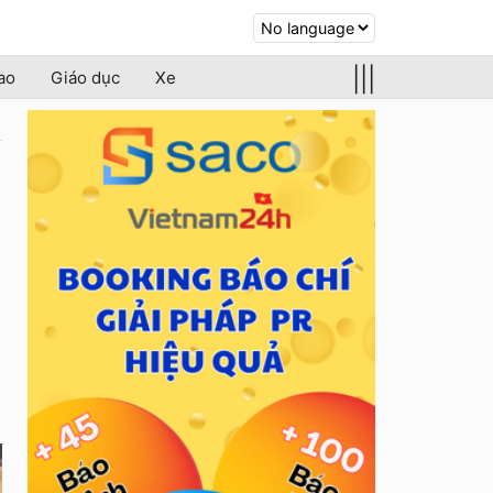
|||
ao
Giáo dục
Xe