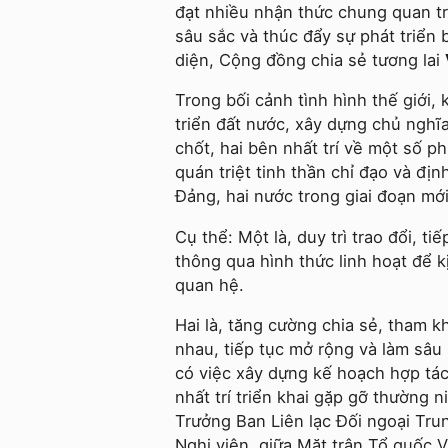
đạt nhiều nhận thức chung quan t
sâu sắc và thúc đẩy sự phát triển
diện, Cộng đồng chia sẻ tương lai
Trong bối cảnh tình hình thế giới,
triển đất nước, xây dựng chủ nghĩ
chốt, hai bên nhất trí về một số 
quán triệt tinh thần chỉ đạo và đị
Đảng, hai nước trong giai đoạn mới
Cụ thể: Một là, duy trì trao đổi, 
thông qua hình thức linh hoạt để k
quan hệ.
Hai là, tăng cường chia sẻ, tham k
nhau, tiếp tục mở rộng và làm sâu
có việc xây dựng kế hoạch hợp tác 
nhất trí triển khai gặp gỡ thường 
Trưởng Ban Liên lạc Đối ngoại Tru
Nghị viện, giữa Mặt trận Tổ quốc 