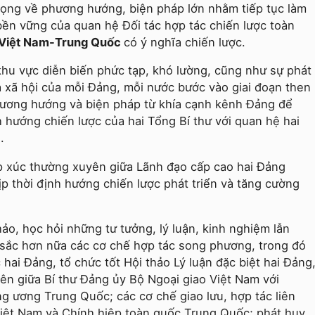
rọng về phương hướng, biện pháp lớn nhằm tiếp tục làm
 bền vững của quan hệ Đối tác hợp tác chiến lược toàn
Việt Nam-Trung Quốc
có ý nghĩa chiến lược.
 khu vực diễn biến phức tạp, khó lường, cũng như sự phát
a xã hội của mỗi Đảng, mỗi nước bước vào giai đoạn then
phương hướng và biện pháp từ khía cạnh kênh Đảng để
nh hướng chiến lược của hai Tổng Bí thư với quan hệ hai
.
tiếp xúc thường xuyên giữa Lãnh đạo cấp cao hai Đảng
ịp thời định hướng chiến lược phát triển và tăng cường
hảo, học hỏi những tư tưởng, lý luận, kinh nghiệm lẫn
 sắc hơn nữa các cơ chế hợp tác song phương, trong đó
hai Đảng, tổ chức tốt Hội thảo Lý luận đặc biệt hai Đảng
niên giữa Bí thư Đảng ủy Bộ Ngoại giao Việt Nam với
ng ương Trung Quốc; các cơ chế giao lưu, hợp tác liên
Việt Nam và Chính hiệp toàn quốc Trung Quốc; phát huy