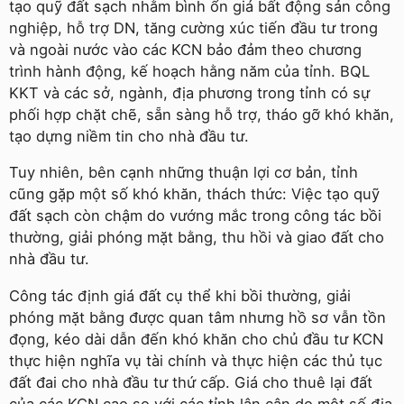
tạo quỹ đất sạch nhằm bình ổn giá bất động sản công
nghiệp, hỗ trợ DN, tăng cường xúc tiến đầu tư trong
và ngoài nước vào các KCN bảo đảm theo chương
trình hành động, kế hoạch hằng năm của tỉnh. BQL
KKT và các sở, ngành, địa phương trong tỉnh có sự
phối hợp chặt chẽ, sẵn sàng hỗ trợ, tháo gỡ khó khăn,
tạo dựng niềm tin cho nhà đầu tư.
Tuy nhiên, bên cạnh những thuận lợi cơ bản, tỉnh
cũng gặp một số khó khăn, thách thức: Việc tạo quỹ
đất sạch còn chậm do vướng mắc trong công tác bồi
thường, giải phóng mặt bằng, thu hồi và giao đất cho
nhà đầu tư.
Công tác định giá đất cụ thể khi bồi thường, giải
phóng mặt bằng được quan tâm nhưng hồ sơ vẫn tồn
đọng, kéo dài dẫn đến khó khăn cho chủ đầu tư KCN
thực hiện nghĩa vụ tài chính và thực hiện các thủ tục
đất đai cho nhà đầu tư thứ cấp. Giá cho thuê lại đất
của các KCN cao so với các tỉnh lân cận do một số địa