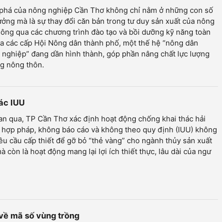
 phá của nông nghiệp Cần Thơ không chỉ nằm ở những con số
ưởng mà là sự thay đổi căn bản trong tư duy sản xuất của nông
ông qua các chương trình đào tạo và bồi dưỡng kỹ năng toàn
a các cấp Hội Nông dân thành phố, một thế hệ “nông dân
nghiệp” đang dần hình thành, góp phần nâng chất lực lượng
g nông thôn.
hác IUU
an qua, TP Cần Thơ xác định hoạt động chống khai thác hải
 hợp pháp, không báo cáo và không theo quy định (IUU) không
yêu cầu cấp thiết để gỡ bỏ “thẻ vàng” cho ngành thủy sản xuất
à còn là hoạt động mang lại lợi ích thiết thực, lâu dài của ngư
 về mã số vùng trồng