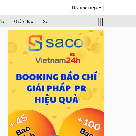
|||
ao
Giáo dục
Xe