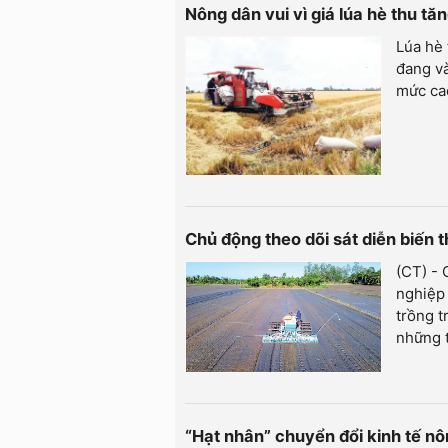
Nông dân vui vì giá lúa hè thu t
Lúa hè
đang và
mức cao
Chủ động theo dõi sát diễn biến th
(CT) -
nghiệp 
trồng t
những 
“Hạt nhân” chuyển đổi kinh tế n