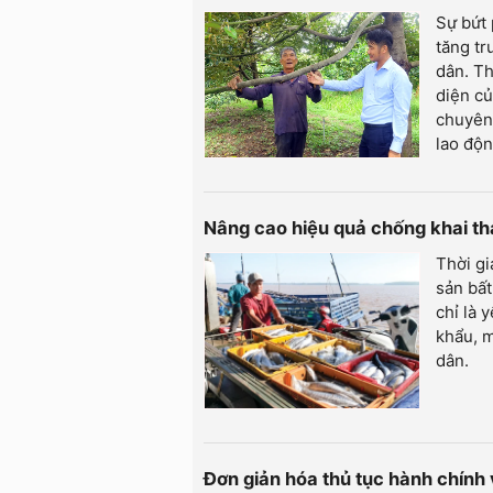
Sự bứt
tăng tr
dân. Th
diện củ
chuyên 
lao độn
Nâng cao hiệu quả chống khai t
Thời gi
sản bất
chỉ là 
khẩu, m
dân.
Đơn giản hóa thủ tục hành chính