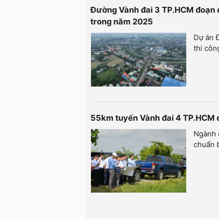
Đường Vành đai 3 TP.HCM đoạn q
trong năm 2025
Dự án 
thi côn
55km tuyến Vành đai 4 TP.HCM q
Ngành c
chuẩn 