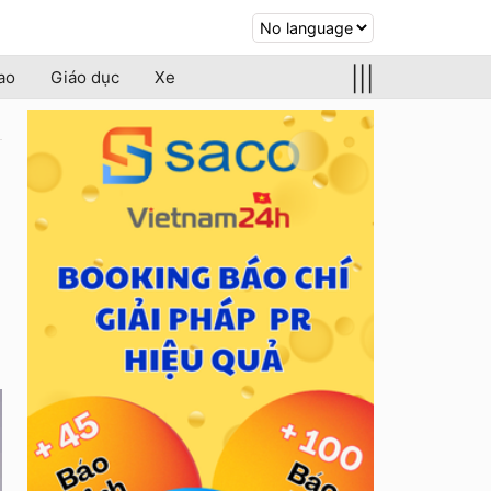
|||
ao
Giáo dục
Xe