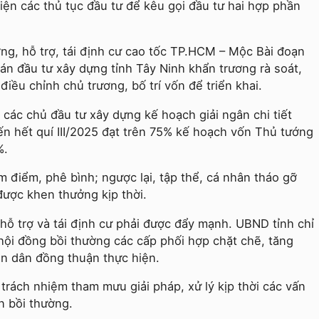
ện các thủ tục đầu tư để kêu gọi đầu tư hai hợp phần
ng, hỗ trợ, tái định cư cao tốc TP.HCM – Mộc Bài đoạn
án đầu tư xây dựng tỉnh Tây Ninh khẩn trương rà soát,
 điều chỉnh chủ trương, bố trí vốn để triển khai.
 các chủ đầu tư xây dựng kế hoạch giải ngân chi tiết
ến hết quí III/2025 đạt trên 75% kế hoạch vốn Thủ tướng
%.
 điểm, phê bình; ngược lại, tập thể, cá nhân tháo gỡ
ược khen thưởng kịp thời.
hỗ trợ và tái định cư phải được đẩy mạnh. UBND tỉnh chỉ
 hội đồng bồi thường các cấp phối hợp chặt chẽ, tăng
n dân đồng thuận thực hiện.
rách nhiệm tham mưu giải pháp, xử lý kịp thời các vấn
n bồi thường.