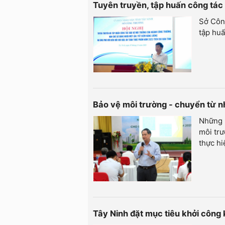
Tuyên truyền, tập huấn công tá
Sở Côn
tập hu
Bảo vệ môi trường - chuyển từ 
Những n
môi trư
thực hi
Tây Ninh đặt mục tiêu khởi côn