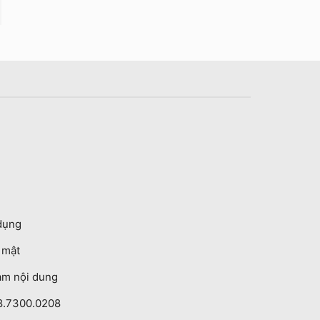
dụng
o mật
ạm nội dung
8.7300.0208