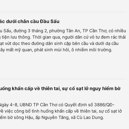
 rác dưới chân cầu Đầu Sấu
u Sấu, đường 3 tháng 2, phường Tân An, TP Cần Thơ, có nhiều
tiện lưu thông. Thời gian qua, người dân cứ vô tư đem rác thải
ạt vứt dọc theo đường dân sinh cặp bên cầu và dưới dạ cầu
gây mất mỹ quan, phát sinh mùi hôi, ô nhiễm môi trường.
ng khẩn cấp về thiên tai, sự cố sạt lở nguy hiểm bờ
 Ngày 4-8, UBND TP Cần Thơ có Quyết định số 3886/QĐ-
 việc công bố tình huống khẩn cấp về thiên tai, sự cố sạt lở
iểm bờ sông Hậu, ấp Nguyễn Tăng, xã Cù Lao Dung.