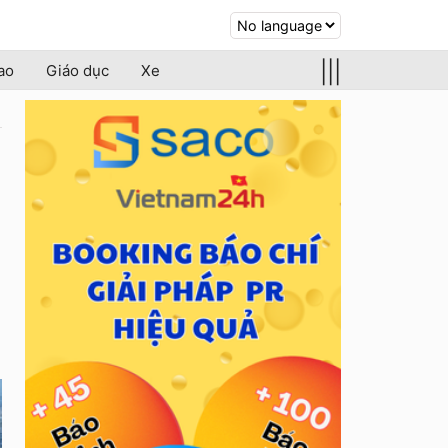
|||
ao
Giáo dục
Xe