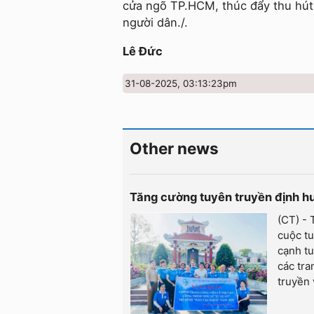
cửa ngõ TP.HCM, thúc đẩy thu hút 
người dân./.
Lê Đức
31-08-2025, 03:13:23pm
Other news
Tăng cường tuyên truyền định hư
(CT) -
cuộc tu
cạnh t
các tra
truyền 