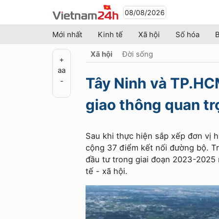
08/08/2026
Mới nhất
Kinh tế
Xã hội
Số hóa
B
Xã hội
Đời sống
+
a
a
Tây Ninh và TP.HCM
-
giao thông quan t
Sau khi thực hiện sắp xếp đơn vị 
cộng 37 điểm kết nối đường bộ. Tr
đầu tư trong giai đoạn 2023-2025 
tế - xã hội.