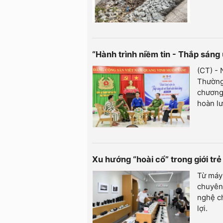
“Hành trình niềm tin - Thắp sán
(CT) - 
Thường
chương 
hoàn lư
Xu hướng “hoài cổ” trong giới t
Từ máy 
chuyên 
nghệ ch
lợi.