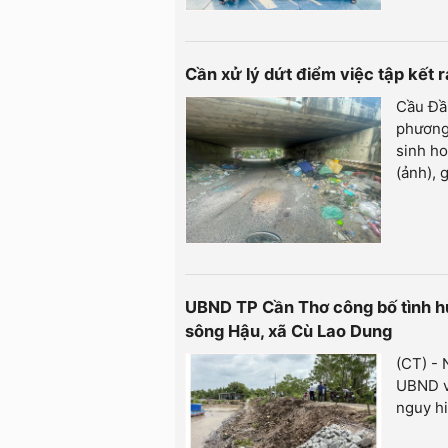
Cần xử lý dứt điểm việc tập kết
Cầu Đầ
phương 
sinh ho
(ảnh), 
UBND TP Cần Thơ công bố tình huố
sông Hậu, xã Cù Lao Dung
(CT) -
UBND về
nguy h