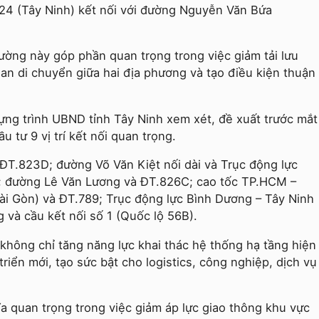
4 (Tây Ninh) kết nối với đường Nguyễn Văn Bứa
đường này góp phần quan trọng trong việc giảm tải lưu
ian di chuyển giữa hai địa phương và tạo điều kiện thuận
dựng trình UBND tỉnh Tây Ninh xem xét, đề xuất trước mắt
u tư 9 vị trí kết nối quan trọng.
ĐT.823D; đường Võ Văn Kiệt nối dài và Trục động lực
; đường Lê Văn Lương và ĐT.826C; cao tốc TP.HCM –
ài Gòn) và ĐT.789; Trục động lực Bình Dương – Tây Ninh
 và cầu kết nối số 1 (Quốc lộ 56B).
 không chỉ tăng năng lực khai thác hệ thống hạ tầng hiện
riển mới, tạo sức bật cho logistics, công nghiệp, dịch vụ
ĩa quan trọng trong việc giảm áp lực giao thông khu vực