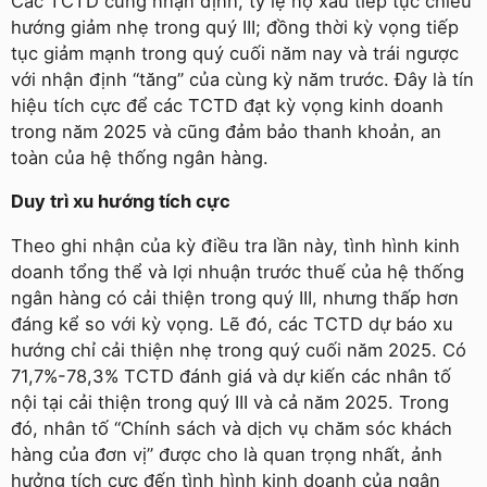
Các TCTD cũng nhận định, tỷ lệ nợ xấu tiếp tục chiều
hướng giảm nhẹ trong quý III; đồng thời kỳ vọng tiếp
tục giảm mạnh trong quý cuối năm nay và trái ngược
với nhận định “tăng” của cùng kỳ năm trước. Đây là tín
hiệu tích cực để các TCTD đạt kỳ vọng kinh doanh
trong năm 2025 và cũng đảm bảo thanh khoản, an
toàn của hệ thống ngân hàng.
Duy trì xu hướng tích cực
Theo ghi nhận của kỳ điều tra lần này, tình hình kinh
doanh tổng thể và lợi nhuận trước thuế của hệ thống
ngân hàng có cải thiện trong quý III, nhưng thấp hơn
đáng kể so với kỳ vọng. Lẽ đó, các TCTD dự báo xu
hướng chỉ cải thiện nhẹ trong quý cuối năm 2025. Có
71,7%-78,3% TCTD đánh giá và dự kiến các nhân tố
nội tại cải thiện trong quý III và cả năm 2025. Trong
đó, nhân tố “Chính sách và dịch vụ chăm sóc khách
hàng của đơn vị” được cho là quan trọng nhất, ảnh
hưởng tích cực đến tình hình kinh doanh của ngân