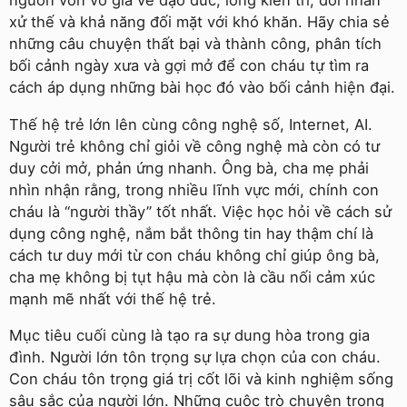
nguồn vốn vô giá về đạo đức, lòng kiên trì, đối nhân
xử thế và khả năng đối mặt với khó khăn. Hãy chia sẻ
những câu chuyện thất bại và thành công, phân tích
bối cảnh ngày xưa và gợi mở để con cháu tự tìm ra
cách áp dụng những bài học đó vào bối cảnh hiện đại.
Thế hệ trẻ lớn lên cùng công nghệ số, Internet, AI.
Người trẻ không chỉ giỏi về công nghệ mà còn có tư
duy cởi mở, phản ứng nhanh. Ông bà, cha mẹ phải
nhìn nhận rằng, trong nhiều lĩnh vực mới, chính con
cháu là “người thầy” tốt nhất. Việc học hỏi về cách sử
dụng công nghệ, nắm bắt thông tin hay thậm chí là
cách tư duy mới từ con cháu không chỉ giúp ông bà,
cha mẹ không bị tụt hậu mà còn là cầu nối cảm xúc
mạnh mẽ nhất với thế hệ trẻ.
Mục tiêu cuối cùng là tạo ra sự dung hòa trong gia
đình. Người lớn tôn trọng sự lựa chọn của con cháu.
Con cháu tôn trọng giá trị cốt lõi và kinh nghiệm sống
sâu sắc của người lớn. Những cuộc trò chuyện trong