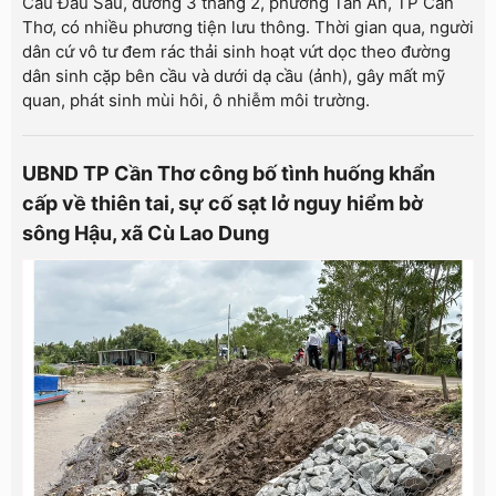
Cầu Đầu Sấu, đường 3 tháng 2, phường Tân An, TP Cần
Thơ, có nhiều phương tiện lưu thông. Thời gian qua, người
dân cứ vô tư đem rác thải sinh hoạt vứt dọc theo đường
dân sinh cặp bên cầu và dưới dạ cầu (ảnh), gây mất mỹ
quan, phát sinh mùi hôi, ô nhiễm môi trường.
UBND TP Cần Thơ công bố tình huống khẩn
cấp về thiên tai, sự cố sạt lở nguy hiểm bờ
sông Hậu, xã Cù Lao Dung