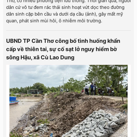
Thơ, có nhiều phương tiện lưu thông. Thời gian qua, người
dân cứ vô tư đem rác thải sinh hoạt vứt dọc theo đường
dân sinh cặp bên cầu và dưới dạ cầu (ảnh), gây mất mỹ
quan, phát sinh mùi hôi, ô nhiễm môi trường.
UBND TP Cần Thơ công bố tình huống khẩn
cấp về thiên tai, sự cố sạt lở nguy hiểm bờ
sông Hậu, xã Cù Lao Dung