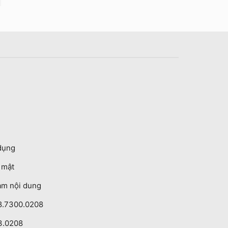
dụng
o mật
ạm nội dung
8.7300.0208
3.0208