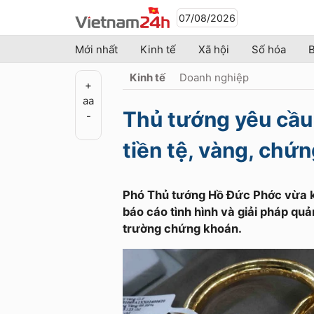
07/08/2026
Mới nhất
Kinh tế
Xã hội
Số hóa
B
Kinh tế
Doanh nghiệp
+
a
a
Thủ tướng yêu cầu 
-
tiền tệ, vàng, chứ
Phó Thủ tướng Hồ Đức Phớc vừa k
báo cáo tình hình và giải pháp quản 
trường chứng khoán.