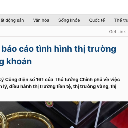
ất động sản
Văn hóa
Sống khỏe
Quốc tế
Thể th
Get Link
báo cáo tình hình thị trường
ng khoán
ý Công điện số 161 của Thủ tướng Chính phủ về việc
lý, điều hành thị trường tiền tệ, thị trường vàng, thị