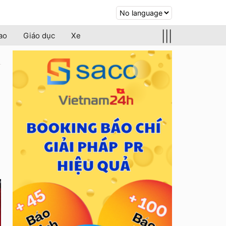
|||
ao
Giáo dục
Xe