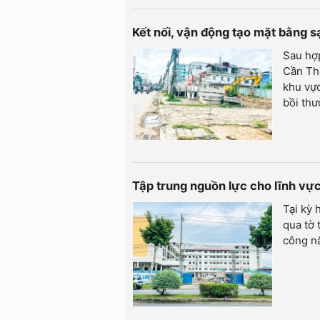
Kết nối, vận động tạo mặt bằng 
Sau hợp
Cần Thơ
khu vực
bồi thư
Tập trung nguồn lực cho lĩnh vự
Tại kỳ
qua tờ 
công n