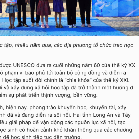
c tập, nhiều năm qua, các địa phương tổ chức trao học
u được UNESCO đưa ra cuối những năm 60 của thế kỷ XX
ó phạm vi bao phủ tới toàn bộ cộng đồng và diễn ra
 Học tập suốt đời chính là “chìa khóa” của thế kỷ XXI.
i và xây dựng xã hội học tập đã trở thành một hướng đi
đảm sự phát triển thịnh vượng, bền vững.
, hiện nay, phong trào khuyến học, khuyến tài, xây
nh đã và đang diễn ra sôi nổi. Hai tỉnh Long An và Tây
iều giải pháp để vận động các nguồn lực xã hội, tạo
học sinh có hoàn cảnh khó khăn thông qua các chương
 để học sinh tiếp tục đến trường.