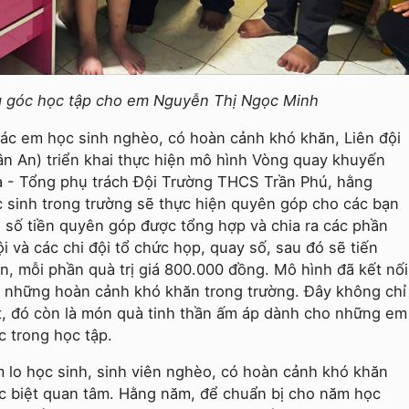
g góc học tập cho em Nguyễn Thị Ngọc Minh
các em học sinh nghèo, có hoàn cảnh khó khăn, Liên đội
 An) triển khai thực hiện mô hình Vòng quay khuyến
 - Tổng phụ trách Đội Trường THCS Trần Phú, hằng
ọc sinh trong trường sẽ thực hiện quyên góp cho các bạn
 số tiền quyên góp được tổng hợp và chia ra các phần
i và các chi đội tổ chức họp, quay số, sau đó sẽ tiến
, mỗi phần quà trị giá 800.000 đồng. Mô hình đã kết nối
ới những hoàn cảnh khó khăn trong trường. Đây không chỉ
ết, đó còn là món quà tinh thần ấm áp dành cho những em
c trong học tập.
m lo học sinh, sinh viên nghèo, có hoàn cảnh khó khăn
c biệt quan tâm. Hằng năm, để chuẩn bị cho năm học