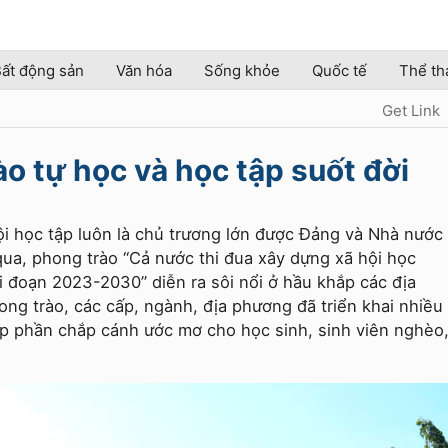
ất động sản
Văn hóa
Sống khỏe
Quốc tế
Thể th
Get Link
o tự học và học tập suốt đời
ội học tập luôn là chủ trương lớn được Đảng và Nhà nước
ua, phong trào “Cả nước thi đua xây dựng xã hội học
i đoạn 2023-2030” diễn ra sôi nổi ở hầu khắp các địa
ong trào, các cấp, ngành, địa phương đã triển khai nhiều
óp phần chắp cánh ước mơ cho học sinh, sinh viên nghèo