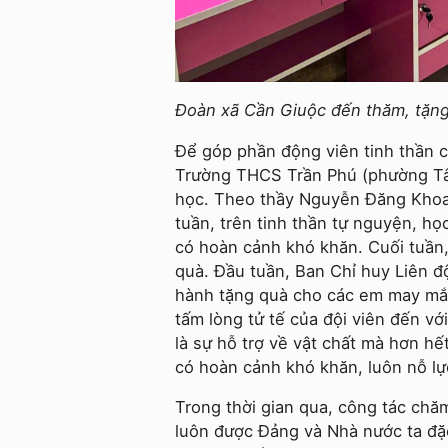
Đoàn xã Cần Giuộc đến thăm, tặn
Để góp phần động viên tinh thần 
Trường THCS Trần Phú (phường Tân
học. Theo thầy Nguyễn Đăng Khoa
tuần, trên tinh thần tự nguyện, h
có hoàn cảnh khó khăn. Cuối tuần,
quà. Đầu tuần, Ban Chỉ huy Liên độ
hành tặng quà cho các em may mắn
tấm lòng tử tế của đội viên đến v
là sự hỗ trợ về vật chất mà hơn h
có hoàn cảnh khó khăn, luôn nỗ lự
Trong thời gian qua, công tác chă
luôn được Đảng và Nhà nước ta đặ