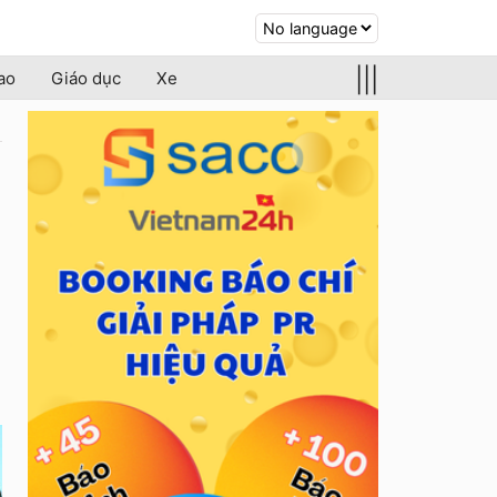
|||
ao
Giáo dục
Xe
,