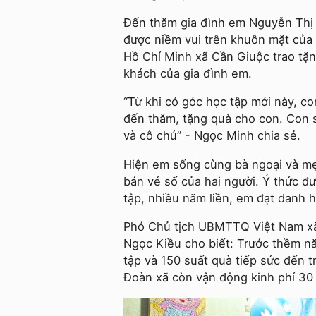
Đến thăm gia đình em Nguyễn Thị 
được niềm vui trên khuôn mặt của
Hồ Chí Minh xã Cần Giuộc trao tặn
khách của gia đình em.
“Từ khi có góc học tập mới này, c
đến thăm, tặng quà cho con. Con 
và cô chú” - Ngọc Minh chia sẻ.
Hiện em sống cùng bà ngoại và mẹ
bán vé số của hai người. Ý thức 
tập, nhiều năm liền, em đạt danh 
Phó Chủ tịch UBMTTQ Việt Nam xã
Ngọc Kiều cho biết: Trước thềm n
tập và 150 suất quà tiếp sức đến
Đoàn xã còn vận động kinh phí 30