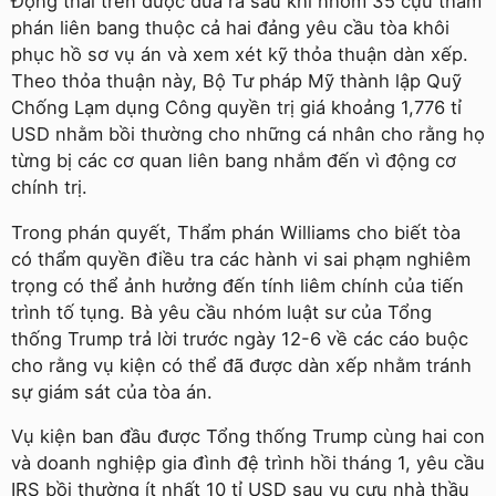
Động thái trên được đưa ra sau khi nhóm 35 cựu thẩm
phán liên bang thuộc cả hai đảng yêu cầu tòa khôi
phục hồ sơ vụ án và xem xét kỹ thỏa thuận dàn xếp.
Theo thỏa thuận này, Bộ Tư pháp Mỹ thành lập Quỹ
Chống Lạm dụng Công quyền trị giá khoảng 1,776 tỉ
USD nhằm bồi thường cho những cá nhân cho rằng họ
từng bị các cơ quan liên bang nhắm đến vì động cơ
chính trị.
Trong phán quyết, Thẩm phán Williams cho biết tòa
có thẩm quyền điều tra các hành vi sai phạm nghiêm
trọng có thể ảnh hưởng đến tính liêm chính của tiến
trình tố tụng. Bà yêu cầu nhóm luật sư của Tổng
thống Trump trả lời trước ngày 12-6 về các cáo buộc
cho rằng vụ kiện có thể đã được dàn xếp nhằm tránh
sự giám sát của tòa án.
Vụ kiện ban đầu được Tổng thống Trump cùng hai con
và doanh nghiệp gia đình đệ trình hồi tháng 1, yêu cầu
IRS bồi thường ít nhất 10 tỉ USD sau vụ cựu nhà thầu