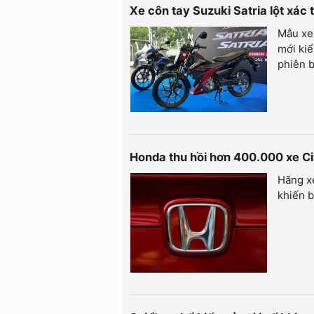
Xe côn tay Suzuki Satria lột xác
Mẫu xe 
mới kiể
phiên b
Honda thu hồi hơn 400.000 xe Civ
Hãng xe
khiến b