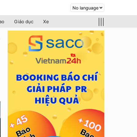
|||
ao
Giáo dục
Xe