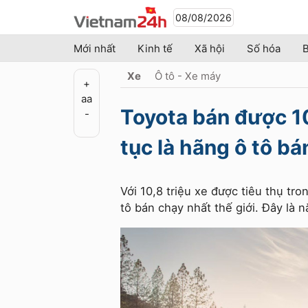
08/08/2026
Mới nhất
Kinh tế
Xã hội
Số hóa
B
Xe
Ô tô - Xe máy
+
a
a
Toyota bán được 10
-
tục là hãng ô tô bá
Với 10,8 triệu xe được tiêu thụ tr
tô bán chạy nhất thế giới. Đây là n