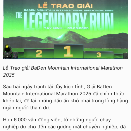
Lễ Trao giải BaDen Mountain International Marathon
2025
Sau hai ngày tranh tài đầy kịch tính, Giải BaDen
Mountain International Marathon 2025 đã chính thức
khép lại, để lại những dấu ấn khó phai trong lòng hàng
ngàn người tham dự.
Hơn 6.000 vận động viên, từ những người chạy
nghiệp dư cho đến các gương mặt chuyên nghiệp, đã