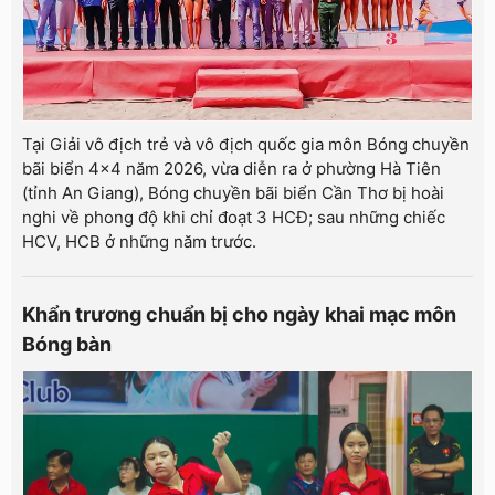
Tại Giải vô địch trẻ và vô địch quốc gia môn Bóng chuyền
bãi biển 4x4 năm 2026, vừa diễn ra ở phường Hà Tiên
(tỉnh An Giang), Bóng chuyền bãi biển Cần Thơ bị hoài
nghi về phong độ khi chỉ đoạt 3 HCĐ; sau những chiếc
HCV, HCB ở những năm trước.
Khẩn trương chuẩn bị cho ngày khai mạc môn
Bóng bàn