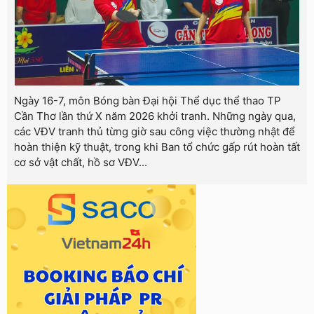
Ngày 16-7, môn Bóng bàn Đại hội Thể dục thể thao TP
Cần Thơ lần thứ X năm 2026 khởi tranh. Những ngày qua,
các VĐV tranh thủ từng giờ sau công việc thường nhật để
hoàn thiện kỹ thuật, trong khi Ban tổ chức gấp rút hoàn tất
cơ sở vật chất, hồ sơ VĐV...