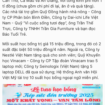
Cần Thơ, Cà Mau và An Giang, với tổng kinh phí hơn 1
tỉ đồng (chưa gồm chi phí đi lại, ăn ở và quà tặng).
Các nhà tài trợ gồm Quỹ Đồng hành nhà nông - Công
ty CP Phân bón Bình Điền, Công ty Dai-ichi Life Việt
Nam - Quỹ “Vì cuộc sống tươi đẹp”, ông Trần Thế
Trực, Công ty TNHH Trần Gia Furniture và bạn đọc
Báo Tuổi Trẻ.
Mỗi suất học bổng trị giá 15 triệu đồng, trong đó có 2
suất đặc biệt 50 triệu đồng/4 năm. Ngoài ra, Công ty
Nestlé Việt Nam tặng quà cho sinh viên; Quỹ Khuyến
học Vinacam - Công ty CP Tập đoàn Vinacam trao 5
laptop mới; Công ty Seinologix (Việt Nam) tặng 5
laptop DELL đã qua sử dụng; Hệ thống Anh văn Hội
Việt Mỹ tài trợ 10 suất học bổng ngoại ngữ miễn phí.