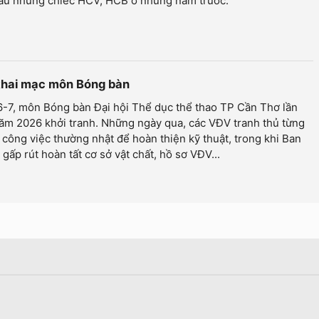
au những chiếc HCV, HCB ở những năm trước.
 khai mạc môn Bóng bàn
6-7, môn Bóng bàn Đại hội Thể dục thể thao TP Cần Thơ lần
ăm 2026 khởi tranh. Những ngày qua, các VĐV tranh thủ từng
 công việc thường nhật để hoàn thiện kỹ thuật, trong khi Ban
 gấp rút hoàn tất cơ sở vật chất, hồ sơ VĐV...