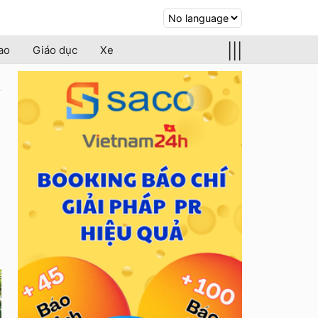
|||
ao
Giáo dục
Xe