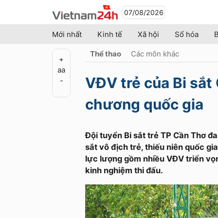
07/08/2026
Mới nhất
Kinh tế
Xã hội
Số hóa
B
Thể thao
Các môn khác
+
a
a
VĐV trẻ của Bi sắ
-
chương quốc gia
Đội tuyển Bi sắt trẻ TP Cần Thơ đ
sắt vô địch trẻ, thiếu niên quốc gi
lực lượng gồm nhiều VĐV triển vọn
kinh nghiệm thi đấu.