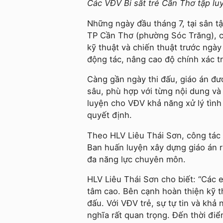
Các VĐV Bi sắt trẻ Cần Thơ tập lu
Những ngày đầu tháng 7, tại sân t
TP Cần Thơ (phường Sóc Trăng), c
kỹ thuật và chiến thuật trước ngà
động tác, nâng cao độ chính xác tr
Càng gần ngày thi đấu, giáo án đư
sâu, phù hợp với từng nội dung và
luyện cho VĐV khả năng xử lý tình
quyết định.
Theo HLV Liêu Thái Sơn, công tác c
Ban huấn luyện xây dựng giáo án 
đa năng lực chuyên môn.
HLV Liêu Thái Sơn cho biết: “Các e
tâm cao. Bên cạnh hoàn thiện kỹ th
đấu. Với VĐV trẻ, sự tự tin và khả
nghĩa rất quan trọng. Đến thời điể