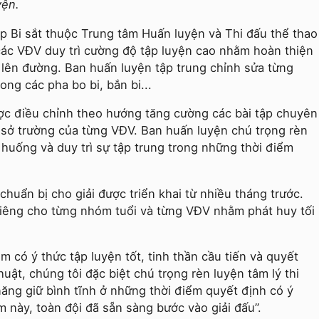
yện.
ập Bi sắt thuộc Trung tâm Huấn luyện và Thi đấu thể thao
ác VĐV duy trì cường độ tập luyện cao nhằm hoàn thiện
y lên đường. Ban huấn luyện tập trung chỉnh sửa từng
ong các pha bo bi, bắn bi...
ợc điều chỉnh theo hướng tăng cường các bài tập chuyên
 sở trường của từng VĐV. Ban huấn luyện chú trọng rèn
 huống và duy trì sự tập trung trong những thời điểm
huẩn bị cho giải được triển khai từ nhiều tháng trước.
riêng cho từng nhóm tuổi và từng VĐV nhằm phát huy tối
m có ý thức tập luyện tốt, tinh thần cầu tiến và quyết
uật, chúng tôi đặc biệt chú trọng rèn luyện tâm lý thi
 năng giữ bình tĩnh ở những thời điểm quyết định có ý
m này, toàn đội đã sẵn sàng bước vào giải đấu”.