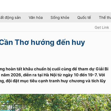
ất động sản
Văn hóa
Sống khỏe
Quốc tế
Thể th
Get Link
t Cần Thơ hướng đến huy
ang hoàn tất khâu chuẩn bị cuối cùng để tham dự Giải Bi
a năm 2026, diễn ra tại Hà Nội từ ngày 10 đến 19-7. Với
g, đội đặt mục tiêu cạnh tranh huy chương và tích lũy