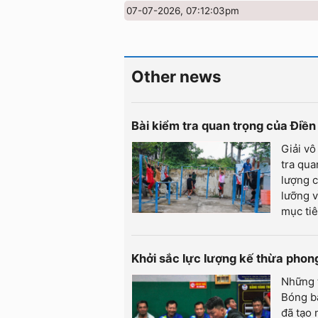
07-07-2026, 07:12:03pm
Other news
Bài kiểm tra quan trọng của Điề
Giải vô
tra qua
lượng c
lưỡng 
mục tiê
Khởi sắc lực lượng kế thừa phon
Những t
Bóng bà
đã tạo 