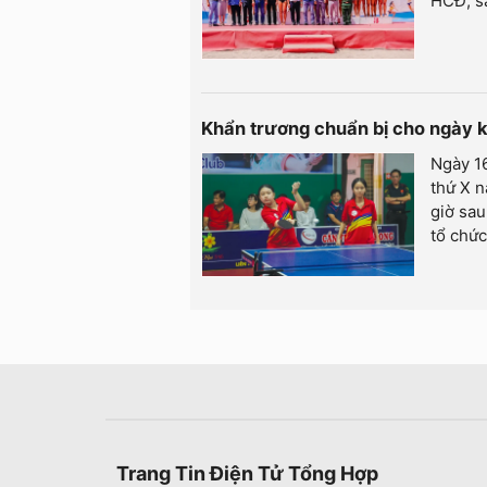
HCĐ; s
Khẩn trương chuẩn bị cho ngày
Ngày 1
thứ X n
giờ sau
tổ chức
Trang Tin Điện Tử Tổng Hợp