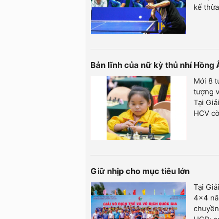
kế thừa
Bản lĩnh của nữ kỳ thủ nhí Hồng
Mới 8 t
tượng v
Tại Giả
HCV cờ 
Giữ nhịp cho mục tiêu lớn
Tại Giả
4x4 năm
chuyền 