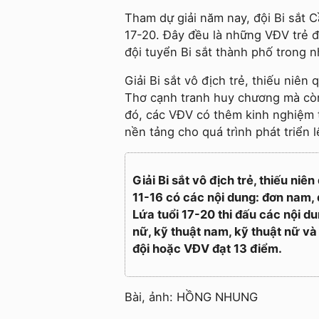
Tham dự giải năm nay, đội Bi sắt 
17-20. Đây đều là những VĐV trẻ đư
đội tuyển Bi sắt thành phố trong 
Giải Bi sắt vô địch trẻ, thiếu niên
Thơ cạnh tranh huy chương mà còn
đó, các VĐV có thêm kinh nghiệm t
nền tảng cho quá trình phát triển l
Giải Bi sắt vô địch trẻ, thiếu ni
11-16 có các nội dung: đơn nam, 
Lứa tuổi 17-20 thi đấu các nội d
nữ, kỹ thuật nam, kỹ thuật nữ và
đội hoặc VĐV đạt 13 điểm.
Bài, ảnh: HỒNG NHUNG