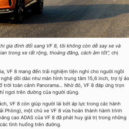
khi gia đình đổi sang VF 8, tôi không còn dễ say xe và
an trong xe rất rộng, thoáng đãng, cách âm tốt”,
chị
a, VF 8 mang đến trải nghiệm tiện nghi cho người ngồi
nghệ dồi dào như màn hình trung tâm 15,6 inch, trợ lý ả
 sổ trời toàn cảnh Panorama… Nhờ đó, VF 8 đáp ứng trọn
nghỉ ngơi trên đường của người dùng.
h, VF 8 còn giúp người lái bớt áp lực trong các hành
ải Phòng), một chủ xe VF 8 vừa hoàn thành hành trình
 nâng cao ADAS của VF 8 đã phát huy giá trị trong những
t các tình huống trên đường.