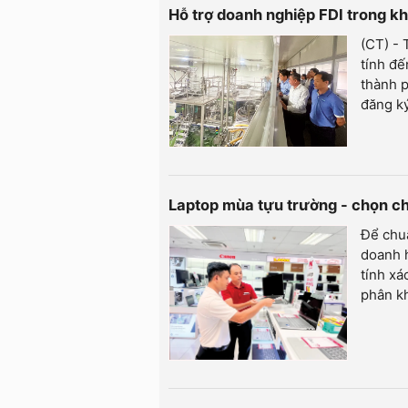
Hỗ trợ doanh nghiệp FDI trong k
(CT) -
tính đế
thành p
đăng ký
Laptop mùa tựu trường - chọn c
Để chuẩ
doanh h
tính xá
phân kh