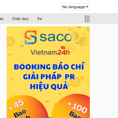
|||
ao
Giáo dục
Xe