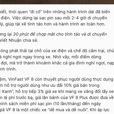
ết, thói quen “đi cố” trên những hành trình dài đã biến
điện. Việc dừng lại sạc pin sau mỗi 2-4 giờ di chuyển
, giúp tài xế tỉnh táo hơn và hành trình an toàn hơn.
dừng lại 30 phút để chợp mắt cho tỉnh táo và di chuyển
Viết Nhuận chia sẻ.
ng phát thải tại chỗ của xe điện và chế độ cắm trại, ch
và nghỉ ngơi ngay trong xe. Nhờ vậy, mỗi điểm dừng
 đợi, mà trở thành khoảnh khắc cả gia đình nghỉ ngơi, nạ
nh trình.
hiệm, VinFast VF 8 còn thuyết phục người dùng thực dụng
ách hỗ trợ người dùng như ưu đãi 10% giá bán trong
i Xanh”, hỗ trợ tiếp 3% giá xe khi mang xe xăng đổi lấy xe
 lệ phí trước bạ, giá lăn bánh của VF 8 Plus được đưa về
hính sách miễn phí sạc pin (10 lần/tháng) đến ngày
á VF 8 là một chiếc xe “dễ mua và dễ nuôi”. Khi áp lực