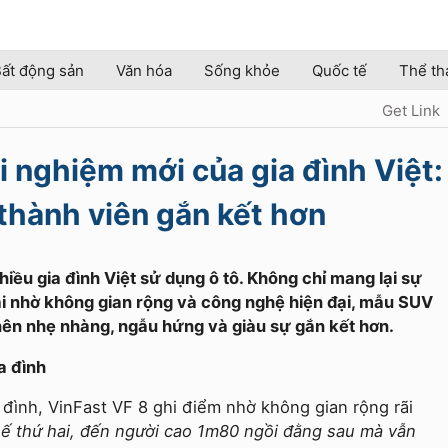
ất động sản
Văn hóa
Sống khỏe
Quốc tế
Thể th
Get Link
i nghiệm mới của gia đình Việt:
 thành viên gắn kết hơn
iều gia đình Việt sử dụng ô tô. Không chỉ mang lại sự
ài nhờ không gian rộng và công nghệ hiện đại, mẫu SUV
nên nhẹ nhàng, ngẫu hứng và giàu sự gắn kết hơn.
a đình
đình, VinFast VF 8 ghi điểm nhờ không gian rộng rãi
ế thứ hai, đến người cao 1m80 ngồi đằng sau mà vẫn