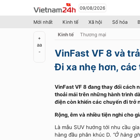
09/08/2026
Mới nhất
Kinh tế
Xã hội
Số hóa
B
Kinh tế
Thương mại
+
a
a
VinFast VF 8 và trả
-
Đi xa nhẹ hơn, các
VinFast VF 8 đang thay đổi cách nh
thoải mái trên những hành trình d
điện còn khiến các chuyến đi trở 
Rộng, êm và nhiều tiện nghi cho gi
Là mẫu SUV hướng tới nhu cầu gia 
hàng đầu phân khúc D.
“Ở hàng gh