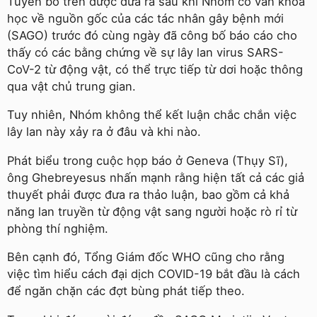
Tuyên bố trên được đưa ra sau khi Nhóm cố vấn khoa
học về nguồn gốc của các tác nhân gây bệnh mới
(SAGO) trước đó cùng ngày đã công bố báo cáo cho
thấy có các bằng chứng về sự lây lan virus SARS-
CoV-2 từ động vật, có thể trực tiếp từ dơi hoặc thông
qua vật chủ trung gian.
Tuy nhiên, Nhóm không thể kết luận chắc chắn việc
lây lan này xảy ra ở đâu và khi nào.
Phát biểu trong cuộc họp báo ở Geneva (Thụy Sĩ),
ông Ghebreyesus nhấn mạnh rằng hiện tất cả các giả
thuyết phải được đưa ra thảo luận, bao gồm cả khả
năng lan truyền từ động vật sang người hoặc rò rỉ từ
phòng thí nghiệm.
Bên cạnh đó, Tổng Giám đốc WHO cũng cho rằng
việc tìm hiểu cách đại dịch COVID-19 bắt đầu là cách
để ngăn chặn các đợt bùng phát tiếp theo.