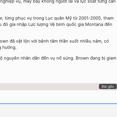
ghiệp vụ, máy bay không người lái và lục soát từng căn
, từng phục vụ trong Lục quân Mỹ từ 2001-2005, tham
u đó gia nhập Lực lượng Vệ binh quốc gia Montana đến
rown đã vật lộn với bệnh tâm thần suốt nhiều năm, có
g hướng.
 lộ nguyên nhân dẫn đến vụ nổ súng. Brown đang bị giam
Bài gốc