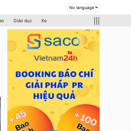
|||
ao
Giáo dục
Xe