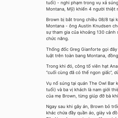
tuổi) - nghi phạm trong vụ xả súng
Montana, Mỹ) khiến 4 người thiệt
Brown bị bắt trong chiều 08/8 tại 
Montana - ông Austin Knudsen cho 
sự tham gia của khoảng 130 cảnh s
chức năng.
Thống đốc Greg Gianforte gọi đây l
luật trên toàn bang Montana, đồng 
Trong khi đó, công tố viên hạt 
“cuối cùng đã có thể ngon giấc”, d
Vụ nổ súng tại quán The Owl Bar k
tuổi) và ba vị khách là nam giới th
của mẹ Brown, từng giúp đỡ bà kh
Ngay sau khi gây án, Brown bỏ trốn
khác chứa đầy quần áo, giày và đồ