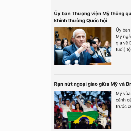
Ủy ban Thượng viện Mỹ thông qua
khinh thường Quốc hội
Ủy ban 
Mỹ ngà
gia về 
tuổi) t
Rạn nứt ngoại giao giữa Mỹ và Br
Mỹ vừa 
cảnh că
trước c