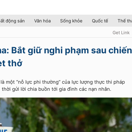
ất động sản
Văn hóa
Sống khỏe
Quốc tế
Thể th
Get Link
a: Bắt giữ nghi phạm sau chiến
ẹt thở
à một “nỗ lực phi thường” của lực lượng thực thi pháp
thời gửi lời chia buồn tới gia đình các nạn nhân.