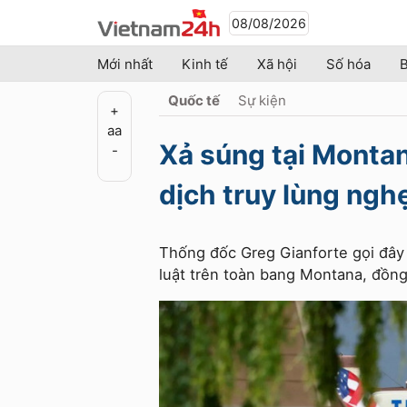
08/08/2026
Mới nhất
Kinh tế
Xã hội
Số hóa
B
Quốc tế
Sự kiện
+
a
a
Xả súng tại Montan
-
dịch truy lùng ngh
Thống đốc Greg Gianforte gọi đây l
luật trên toàn bang Montana, đồng 