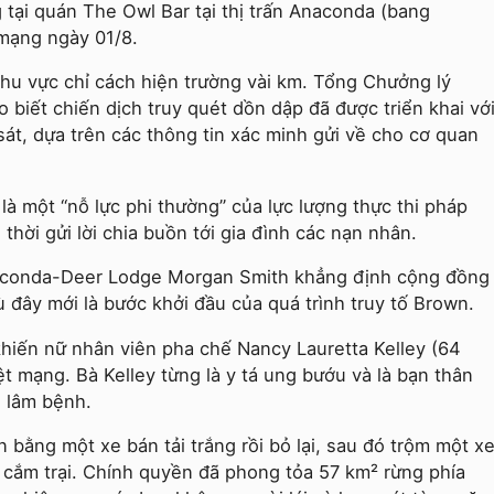
 tại quán The Owl Bar tại thị trấn Anaconda (bang
 mạng ngày 01/8.
khu vực chỉ cách hiện trường vài km. Tổng Chưởng lý
biết chiến dịch truy quét dồn dập đã được triển khai vớ
át, dựa trên các thông tin xác minh gửi về cho cơ quan
à một “nỗ lực phi thường” của lực lượng thực thi pháp
thời gửi lời chia buồn tới gia đình các nạn nhân.
Anaconda-Deer Lodge Morgan Smith khẳng định cộng đồng
ù đây mới là bước khởi đầu của quá trình truy tố Brown.
hiến nữ nhân viên pha chế Nancy Lauretta Kelley (64
iệt mạng. Bà Kelley từng là y tá ung bướu và là bạn thân
i lâm bệnh.
 bằng một xe bán tải trắng rồi bỏ lại, sau đó trộm một x
 cắm trại. Chính quyền đã phong tỏa 57 km² rừng phía