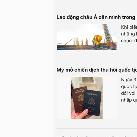
Lao động châu Á oằn mình trong
Khi biế
những l
chọn: đ
Mỹ mở chiến dịch thu hồi quốc t
Ngày 3-
quốc tị
đối với
nhập qu