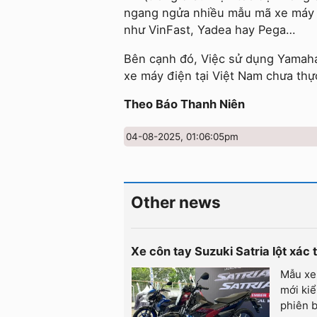
ngang ngửa nhiều mẫu mã xe máy đ
như VinFast, Yadea hay Pega…
Bên cạnh đó, Việc sử dụng Yamaha
xe máy điện tại Việt Nam chưa thực
Theo Báo Thanh Niên
04-08-2025, 01:06:05pm
Other news
Xe côn tay Suzuki Satria lột xác
Mẫu xe 
mới kiể
phiên b