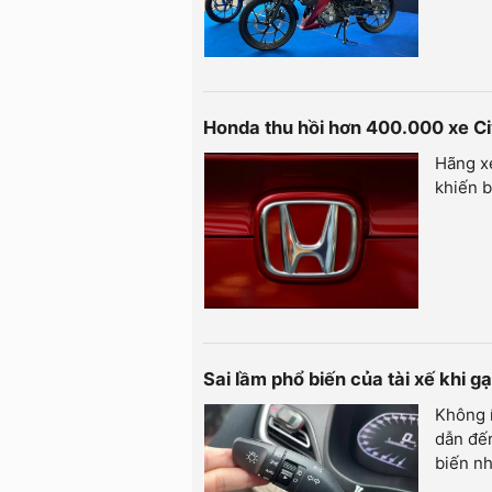
Honda thu hồi hơn 400.000 xe Civ
Hãng xe
khiến b
Sai lầm phổ biến của tài xế khi g
Không í
dẫn đến
biến n