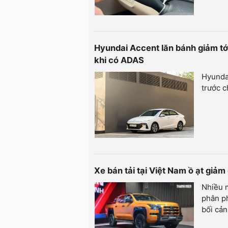
Hyundai Accent lăn bánh giảm tới 
khi có ADAS
Hyundai
trước c
Xe bán tải tại Việt Nam ồ ạt giảm
Nhiều m
phân ph
bối cản