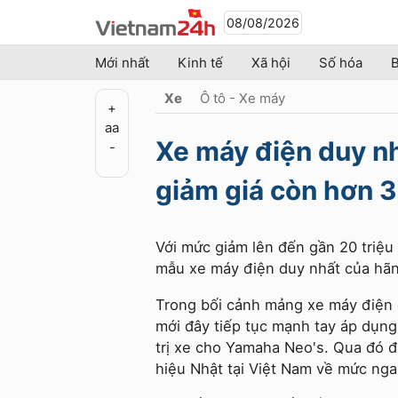
08/08/2026
Mới nhất
Kinh tế
Xã hội
Số hóa
B
Xe
Ô tô - Xe máy
+
a
a
Xe máy điện duy n
-
giảm giá còn hơn 3
Với mức giảm lên đến gần 20 triệu 
mẫu xe máy điện duy nhất của hãn
Trong bối cảnh mảng xe máy điện 
mới đây tiếp tục mạnh tay áp dụng
trị xe cho Yamaha Neo's. Qua đó 
hiệu Nhật tại Việt Nam về mức nga