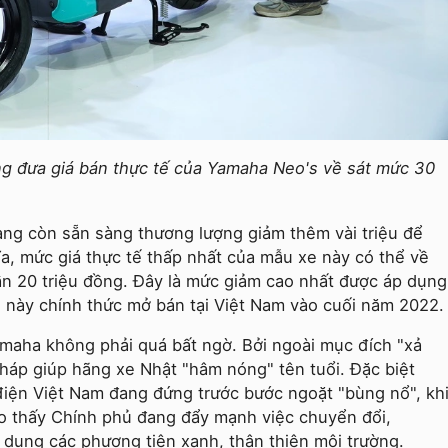
ng đưa giá bán thực tế của Yamaha Neo's về sát mức 30
àng còn sẵn sàng thương lượng giảm thêm vài triệu để
, mức giá thực tế thấp nhất của mẫu xe này có thể về
ần 20 triệu đồng. Đây là mức giảm cao nhất được áp dụng
 này chính thức mở bán tại Việt Nam vào cuối năm 2022.
amaha không phải quá bất ngờ. Bởi ngoài mục đích "xả
pháp giúp hãng xe Nhật "hâm nóng" tên tuổi. Đặc biệt
 điện Việt Nam đang đứng trước bước ngoặt "bùng nổ", kh
o thấy Chính phủ đang đẩy mạnh việc chuyển đổi,
 dụng các phương tiện xanh, thân thiện môi trường.