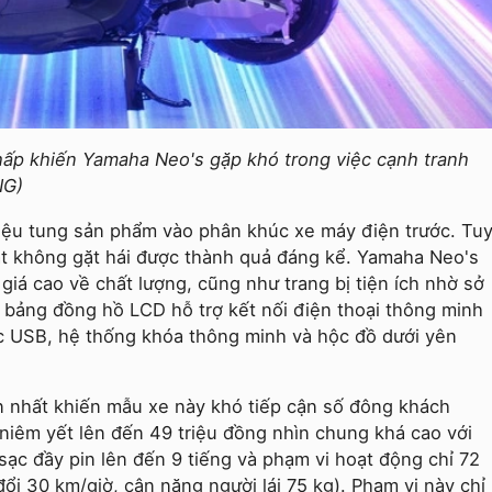
hấp khiến Yamaha Neo's gặp khó trong việc cạnh tranh
NG)
iệu tung sản phẩm vào phân khúc xe máy điện trước. Tu
t không gặt hái được thành quả đáng kể. Yamaha Neo's
iá cao về chất lượng, cũng như trang bị tiện ích nhờ sở
 bảng đồng hồ LCD hỗ trợ kết nối điện thoại thông minh
 USB, hệ thống khóa thông minh và hộc đồ dưới yên
lớn nhất khiến mẫu xe này khó tiếp cận số đông khách
 niêm yết lên đến 49 triệu đồng nhìn chung khá cao với
sạc đầy pin lên đến 9 tiếng và phạm vi hoạt động chỉ 72
ổi 30 km/giờ, cân nặng người lái 75 kg). Phạm vi này chỉ