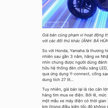
Giá bán cùng phạm vi hoạt động t
với các đối thủ khác (ẢNH: BÁ HÙ
So với Honda, Yamaha là thương h
nhiên sau gần 3 năm, hãng xe Nhậ
nhìn chung được người dùng đánh g
hữu hệ thống đèn chiếu sáng LED,
qua ứng dụng Y-connect, cổng sạc
dung tích 27 lít…
Tuy nhiên, giá bán lại là rào cản 
hàng tìm mua xe điện. Bởi lẽ, mức
một mẫu xe máy điện có thời gian 
km (trong điều kiện tốc độ không đ