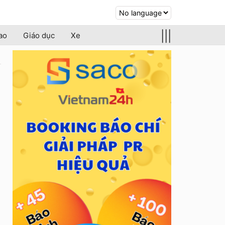
|||
ao
Giáo dục
Xe