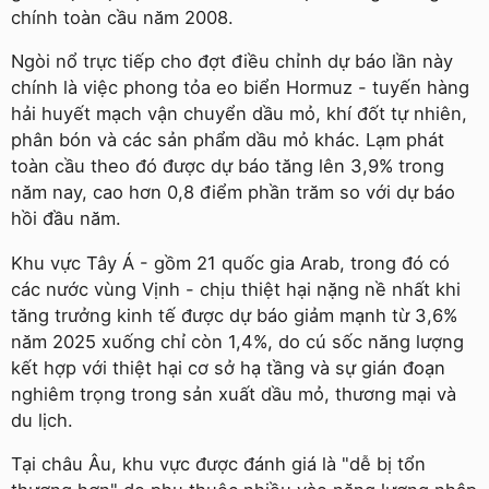
chính toàn cầu năm 2008.
Ngòi nổ trực tiếp cho đợt điều chỉnh dự báo lần này
chính là việc phong tỏa eo biển Hormuz - tuyến hàng
hải huyết mạch vận chuyển dầu mỏ, khí đốt tự nhiên,
phân bón và các sản phẩm dầu mỏ khác. Lạm phát
toàn cầu theo đó được dự báo tăng lên 3,9% trong
năm nay, cao hơn 0,8 điểm phần trăm so với dự báo
hồi đầu năm.
Khu vực Tây Á - gồm 21 quốc gia Arab, trong đó có
các nước vùng Vịnh - chịu thiệt hại nặng nề nhất khi
tăng trưởng kinh tế được dự báo giảm mạnh từ 3,6%
năm 2025 xuống chỉ còn 1,4%, do cú sốc năng lượng
kết hợp với thiệt hại cơ sở hạ tầng và sự gián đoạn
nghiêm trọng trong sản xuất dầu mỏ, thương mại và
du lịch.
Tại châu Âu, khu vực được đánh giá là "dễ bị tổn