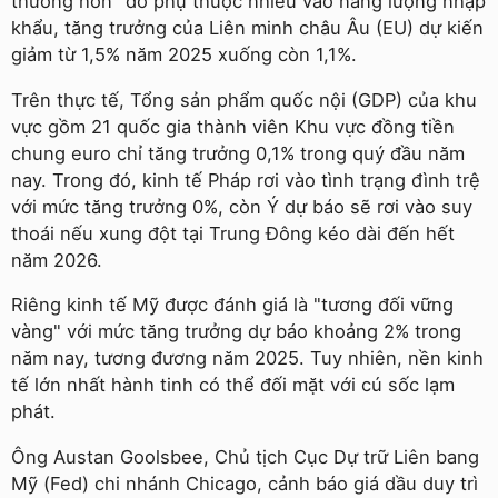
thương hơn" do phụ thuộc nhiều vào năng lượng nhập
khẩu, tăng trưởng của Liên minh châu Âu (EU) dự kiến
giảm từ 1,5% năm 2025 xuống còn 1,1%.
Trên thực tế, Tổng sản phẩm quốc nội (GDP) của khu
vực gồm 21 quốc gia thành viên Khu vực đồng tiền
chung euro chỉ tăng trưởng 0,1% trong quý đầu năm
nay. Trong đó, kinh tế Pháp rơi vào tình trạng đình trệ
với mức tăng trưởng 0%, còn Ý dự báo sẽ rơi vào suy
thoái nếu xung đột tại Trung Đông kéo dài đến hết
năm 2026.
Riêng kinh tế Mỹ được đánh giá là "tương đối vững
vàng" với mức tăng trưởng dự báo khoảng 2% trong
năm nay, tương đương năm 2025. Tuy nhiên, nền kinh
tế lớn nhất hành tinh có thể đối mặt với cú sốc lạm
phát.
Ông Austan Goolsbee, Chủ tịch Cục Dự trữ Liên bang
Mỹ (Fed) chi nhánh Chicago, cảnh báo giá dầu duy trì