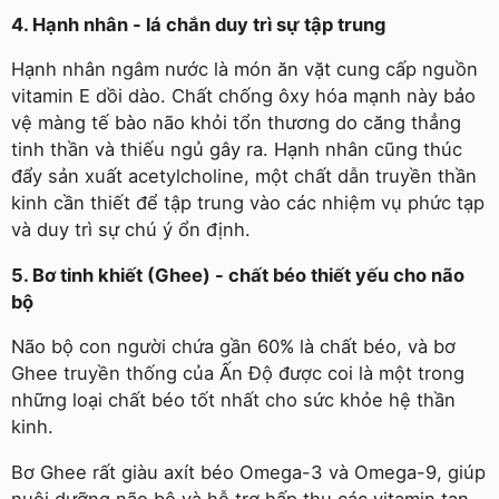
4. Hạnh nhân - lá chắn duy trì sự tập trung
Hạnh nhân ngâm nước là món ăn vặt cung cấp nguồn
vitamin E dồi dào. Chất chống ôxy hóa mạnh này bảo
vệ màng tế bào não khỏi tổn thương do căng thẳng
tinh thần và thiếu ngủ gây ra. Hạnh nhân cũng thúc
đẩy sản xuất acetylcholine, một chất dẫn truyền thần
kinh cần thiết để tập trung vào các nhiệm vụ phức tạp
và duy trì sự chú ý ổn định.
5. Bơ tinh khiết (Ghee) - chất béo thiết yếu cho não
bộ
Não bộ con người chứa gần 60% là chất béo, và bơ
Ghee truyền thống của Ấn Độ được coi là một trong
những loại chất béo tốt nhất cho sức khỏe hệ thần
kinh.
Bơ Ghee rất giàu axít béo Omega-3 và Omega-9, giúp
nuôi dưỡng não bộ và hỗ trợ hấp thụ các vitamin tan