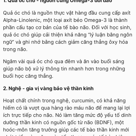
1. Quả óc chó - nguồn cung Omega-3 dồi dào
Quả óc chó là nguồn thực vật hàng đầu cung cấp axít
Alpha-Linolenic, một loại axít béo Omega-3 là thành
phần cấu tạo cơ bản của tế bào não. Đối với học sinh,
quả óc chó giúp cải thiện khả năng “lý luận bằng ngôn
ngữ” và ghi nhớ bằng cách giảm căng thẳng ôxy hóa
trong não.
Ngâm vài quả óc chó qua đêm và ăn vào buổi sáng
giúp não bộ xử lý thông tin nhanh hơn trong những
buổi học căng thẳng.
2. Nghệ - gia vị vàng bảo vệ thần kinh
Hoạt chất chính trong nghệ, curcumin, có khả năng
hiếm có là vượt qua hàng rào máu não để mang lại lợi
ích trực tiếp cho não. Nó làm tăng mức độ yếu tố dinh
dưỡng thần kinh có nguồn gốc từ não (BDNF), một
hoóc-môn tăng trưởng giúp các tế bào thần kinh mới