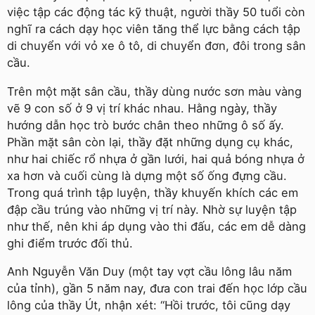
việc tập các động tác kỹ thuật, người thầy 50 tuổi còn
nghĩ ra cách dạy học viên tăng thể lực bằng cách tập
di chuyển với vỏ xe ô tô, di chuyển đơn, đôi trong sân
cầu.
Trên một mặt sân cầu, thầy dùng nước sơn màu vàng
vẽ 9 con số ở 9 vị trí khác nhau. Hằng ngày, thầy
hướng dẫn học trò bước chân theo những ô số ấy.
Phần mặt sân còn lại, thầy đặt những dụng cụ khác,
như hai chiếc rổ nhựa ở gần lưới, hai quả bóng nhựa ở
xa hơn và cuối cùng là dựng một số ống đựng cầu.
Trong quá trình tập luyện, thầy khuyến khích các em
đập cầu trúng vào những vị trí này. Nhờ sự luyện tập
như thế, nên khi áp dụng vào thi đấu, các em dễ dàng
ghi điểm trước đối thủ.
Anh Nguyễn Văn Duy (một tay vợt cầu lông lâu năm
của tỉnh), gần 5 năm nay, đưa con trai đến học lớp cầu
lông của thầy Út, nhận xét: “Hồi trước, tôi cũng dạy