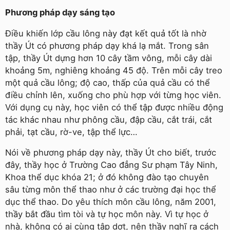
Phương pháp dạy sáng tạo
Điều khiến lớp cầu lông này đạt kết quả tốt là nhờ
thầy Út có phương pháp dạy khá lạ mắt. Trong sân
tập, thầy Út dựng hơn 10 cây tầm vông, mỗi cây dài
khoảng 5m, nghiêng khoảng 45 độ. Trên mỗi cây treo
một quả cầu lông; độ cao, thấp của quả cầu có thể
điều chỉnh lên, xuống cho phù hợp với từng học viên.
Với dụng cụ này, học viên có thể tập được nhiều động
tác khác nhau như phông cầu, đập cầu, cắt trái, cắt
phải, tạt cầu, rờ-ve, tập thể lực…
Nói về phương pháp dạy này, thầy Út cho biết, trước
đây, thầy học ở Trường Cao đẳng Sư phạm Tây Ninh,
Khoa thể dục khóa 21; ở đó không đào tạo chuyên
sâu từng môn thể thao như ở các trường đại học thể
dục thể thao. Do yêu thích môn cầu lông, năm 2001,
thầy bắt đầu tìm tòi và tự học môn này. Vì tự học ở
nhà, không có ai cùng tập dợt, nên thầy nghĩ ra cách