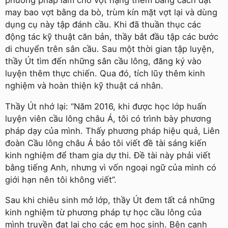
phương pháp làm cho vợt nặng thêm bằng cách đặt
may bao vợt bằng da bò, trùm kín mặt vợt lại và dùng
dụng cụ này tập đánh cầu. Khi đã thuần thục các
động tác kỹ thuật căn bản, thầy bắt đầu tập các bước
di chuyển trên sân cầu. Sau một thời gian tập luyện,
thầy Út tìm đến những sân cầu lông, đăng ký vào
luyện thêm thực chiến. Qua đó, tích lũy thêm kinh
nghiệm và hoàn thiện kỹ thuật cá nhân.
Thầy Út nhớ lại: “Năm 2016, khi được học lớp huấn
luyện viên cầu lông châu Á, tôi có trình bày phương
pháp dạy của mình. Thấy phương pháp hiệu quả, Liên
đoàn Cầu lông châu Á bảo tôi viết đề tài sáng kiến
kinh nghiệm để tham gia dự thi. Đề tài này phải viết
bằng tiếng Anh, nhưng vì vốn ngoại ngữ của mình có
giới hạn nên tôi không viết”.
Sau khi chiêu sinh mở lớp, thầy Út đem tất cả những
kinh nghiệm từ phương pháp tự học cầu lông của
mình truyền đạt lại cho các em học sinh. Bên cạnh