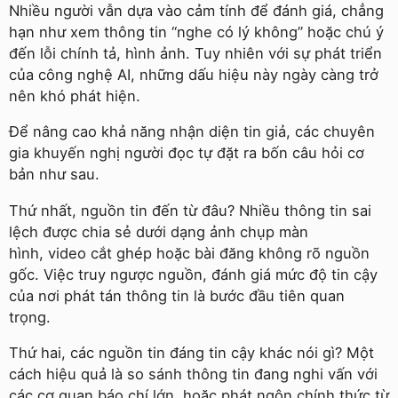
Nhiều người vẫn dựa vào cảm tính để đánh giá, chẳng
hạn như xem thông tin “nghe có lý không” hoặc chú ý
đến lỗi chính tả, hình ảnh. Tuy nhiên với sự phát triển
của công nghệ AI, những dấu hiệu này ngày càng trở
nên khó phát hiện.
Để nâng cao khả năng nhận diện tin giả, các chuyên
gia khuyến nghị người đọc tự đặt ra bốn câu hỏi cơ
bản như sau.
Thứ nhất, nguồn tin đến từ đâu? Nhiều thông tin sai
lệch được chia sẻ dưới dạng ảnh chụp màn
hình, video cắt ghép hoặc bài đăng không rõ nguồn
gốc. Việc truy ngược nguồn, đánh giá mức độ tin cậy
của nơi phát tán thông tin là bước đầu tiên quan
trọng.
Thứ hai, các nguồn tin đáng tin cậy khác nói gì? Một
cách hiệu quả là so sánh thông tin đang nghi vấn với
các cơ quan báo chí lớn, hoặc phát ngôn chính thức từ