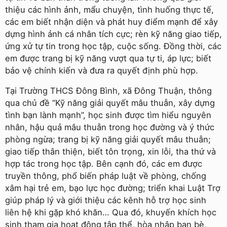
thiệu các hình ảnh, mẩu chuyện, tình huống thực tế,
các em biết nhận diện và phát huy điểm mạnh để xây
dựng hình ảnh cá nhân tích cực; rèn kỹ năng giao tiếp,
ứng xử tự tin trong học tập, cuộc sống. Đồng thời, các
em được trang bị kỹ năng vượt qua tự ti, áp lực; biết
bảo vệ chính kiến và đưa ra quyết định phù hợp.
Tại Trường THCS Đông Bình, xã Đông Thuận, thông
qua chủ đề “Kỹ năng giải quyết mâu thuẫn, xây dựng
tình bạn lành mạnh”, học sinh được tìm hiểu nguyên
nhân, hậu quả mâu thuẫn trong học đường và ý thức
phòng ngừa; trang bị kỹ năng giải quyết mâu thuẫn;
giao tiếp thân thiện, biết tôn trọng, xin lỗi, tha thứ và
hợp tác trong học tập. Bên cạnh đó, các em được
truyền thông, phổ biến pháp luật về phòng, chống
xâm hại trẻ em, bạo lực học đường; triển khai Luật Trợ
giúp pháp lý và giới thiệu các kênh hỗ trợ học sinh
liên hệ khi gặp khó khăn… Qua đó, khuyến khích học
sinh tham gia hoạt động tập thể, hòa nhập bạn bè,