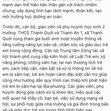
mạnh dạn thể hiện bản thân gắn với trách nhiệm
chung; xây dựng tình bạn lành mạnh, đoàn kết, tạo
môi trường học đường an toàn.
Trước đó, cán bộ, giáo viên và phụ huynh học sinh 2
trường: THCS Thạnh Quới và Thạnh An 1, xã Thạnh
Quới cùng tham gia buổi sinh hoạt truyền thông về
tăng cường năng lực bảo vệ, chăm sóc và giáo dục trẻ
em trong cộng đồng. Cán bộ Trung tâm Công tác xã
hội thành phố cung cấp kiến thức về Luật Trẻ em; kỹ
năng phòng, chống xâm hại, tai nạn thương tích trẻ
em; cách tiếp cận, nắm bắt và xử lý thông tin về trẻ
em bị xâm hại, trẻ em hoàn cảnh đặc biệt cần trợ giúp
cũng như hướng dẫn quy trình can thiệp khi phát hiện
trẻ em bị xâm hại tại địa phương. Các giáo viên, phụ
huynh đóng góp cách xử lý khéo léo, hiệu quả các
mối quan hệ thầy cô, bạn bè, việc sử dụng mạng xã
hội, sự phối hợp giữa nhà trường và gia đình trong bảo
vệ và giáo dục trẻ em trong tình hình hiện nay…