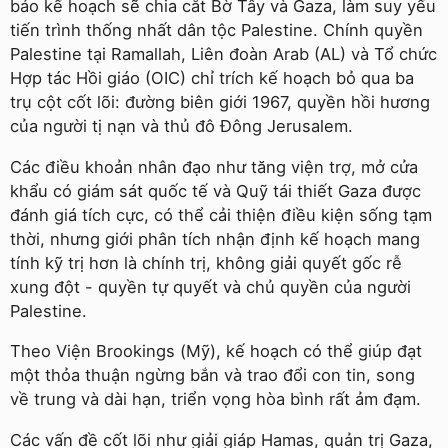
báo kế hoạch sẽ chia cắt Bờ Tây và Gaza, làm suy yếu
tiến trình thống nhất dân tộc Palestine. Chính quyền
Palestine tại Ramallah, Liên đoàn Arab (AL) và Tổ chức
Hợp tác Hồi giáo (OIC) chỉ trích kế hoạch bỏ qua ba
trụ cột cốt lõi: đường biên giới 1967, quyền hồi hương
của người tị nạn và thủ đô Đông Jerusalem.
Các điều khoản nhân đạo như tăng viện trợ, mở cửa
khẩu có giám sát quốc tế và Quỹ tái thiết Gaza được
đánh giá tích cực, có thể cải thiện điều kiện sống tạm
thời, nhưng giới phân tích nhận định kế hoạch mang
tính kỹ trị hơn là chính trị, không giải quyết gốc rễ
xung đột - quyền tự quyết và chủ quyền của người
Palestine.
Theo Viện Brookings (Mỹ), kế hoạch có thể giúp đạt
một thỏa thuận ngừng bắn và trao đổi con tin, song
về trung và dài hạn, triển vọng hòa bình rất ảm đạm.
Các vấn đề cốt lõi như giải giáp Hamas, quản trị Gaza,