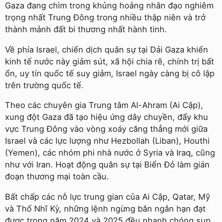
Gaza đang chìm trong khủng hoảng nhân đạo nghiêm
trọng nhất Trung Đông trong nhiều thập niên và trở
thành mảnh đất bi thương nhất hành tinh.
Về phía Israel, chiến dịch quân sự tại Dải Gaza khiến
kinh tế nước này giảm sút, xã hội chia rẽ, chính trị bất
ổn, uy tín quốc tế suy giảm, Israel ngày càng bị cô lập
trên trường quốc tế.
Theo các chuyên gia Trung tâm Al-Ahram (Ai Cập),
xung đột Gaza đã tạo hiệu ứng dây chuyền, đẩy khu
vực Trung Đông vào vòng xoáy căng thẳng mới giữa
Israel và các lực lượng như Hezbollah (Liban), Houthi
(Yemen), các nhóm phi nhà nước ở Syria và Iraq, cũng
như với Iran. Hoạt động quân sự tại Biển Đỏ làm gián
đoạn thương mại toàn cầu.
Bất chấp các nỗ lực trung gian của Ai Cập, Qatar, Mỹ
và Thổ Nhĩ Kỳ, những lệnh ngừng bắn ngắn hạn đạt
được trong năm 2024 và 2025 đều nhanh chóng sụp