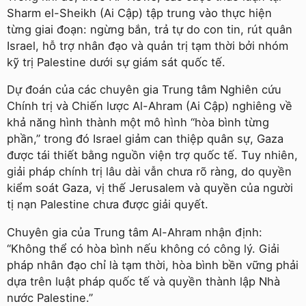
Sharm el-Sheikh (Ai Cập) tập trung vào thực hiện
từng giai đoạn: ngừng bắn, trả tự do con tin, rút quân
Israel, hỗ trợ nhân đạo và quản trị tạm thời bởi nhóm
kỹ trị Palestine dưới sự giám sát quốc tế.
Dự đoán của các chuyên gia Trung tâm Nghiên cứu
Chính trị và Chiến lược Al-Ahram (Ai Cập) nghiêng về
khả năng hình thành một mô hình “hòa bình từng
phần,” trong đó Israel giảm can thiệp quân sự, Gaza
được tái thiết bằng nguồn viện trợ quốc tế. Tuy nhiên,
giải pháp chính trị lâu dài vẫn chưa rõ ràng, do quyền
kiểm soát Gaza, vị thế Jerusalem và quyền của người
tị nạn Palestine chưa được giải quyết.
Chuyên gia của Trung tâm Al-Ahram nhận định:
“Không thể có hòa bình nếu không có công lý. Giải
pháp nhân đạo chỉ là tạm thời, hòa bình bền vững phải
dựa trên luật pháp quốc tế và quyền thành lập Nhà
nước Palestine.”