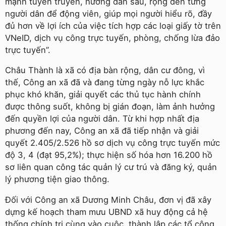
mạnh tuyên truyền, hướng dẫn sâu, rộng đến từng
người dân để động viên, giúp mọi người hiểu rõ, đầy
đủ hơn về lợi ích của việc tích hợp các loại giấy tờ trên
VNeID, dịch vụ công trực tuyến, phòng, chống lừa đảo
trực tuyến”.
Châu Thành là xã có địa bàn rộng, dân cư đông, vì
thế, Công an xã đã và đang từng ngày nỗ lực khắc
phục khó khăn, giải quyết các thủ tục hành chính
được thông suốt, không bị gián đoạn, làm ảnh hưởng
đến quyền lợi của người dân. Từ khi hợp nhất địa
phương đến nay, Công an xã đã tiếp nhận và giải
quyết 2.405/2.526 hồ sơ dịch vụ công trực tuyến mức
độ 3, 4 (đạt 95,2%); thực hiện số hóa hơn 16.200 hồ
sơ liên quan công tác quản lý cư trú và đăng ký, quản
lý phương tiện giao thông.
Đối với Công an xã Dương Minh Châu, đơn vị đã xây
dựng kế hoạch tham mưu UBND xã huy động cả hệ
thống chính trị cùng vào cuộc, thành lập các tổ công