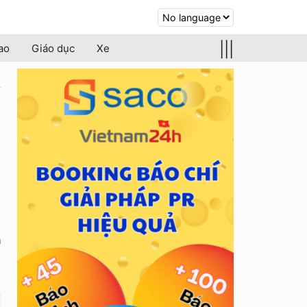
|||
ao
Giáo dục
Xe
n