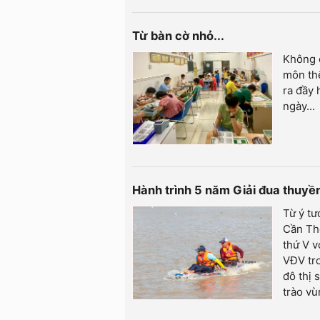
Từ bàn cờ nhỏ...
Không c
môn thể
ra đầy 
ngày...
Hành trình 5 năm Giải đua thuy
Từ ý tư
Cần Th
thứ V v
VĐV tro
đô thị 
trào v