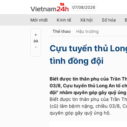
07/08/2026
Mới nhất
Kinh tế
Xã hội
Số hóa
B
Thể thao
Hậu trường
+
a
a
Cựu tuyển thủ Long
-
tình đồng đội
Biết được tin thân phụ của Trần T
03/8, Cựu tuyển thủ Long An tổ c
đội” nhằm quyên góp gây quỹ ủng
Biết được tin thân phụ của Trần T
(cũ) lâm bệnh nặng, chiều 03/8, C
quyên góp gây quỹ ủng hộ.