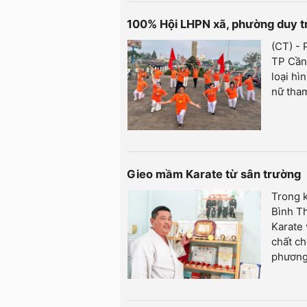
100% Hội LHPN xã, phường duy trì 
(CT) - 
TP Cần 
loại hì
nữ tham
Gieo mầm Karate từ sân trường
Trong k
Bình Th
Karate 
chất ch
phương