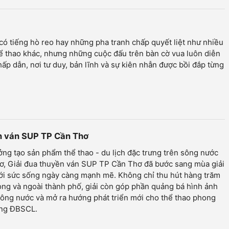
ó tiếng hò reo hay những pha tranh chấp quyết liệt như nhiều
 thao khác, nhưng những cuộc đấu trên bàn cờ vua luôn diễn
hấp dẫn, nơi tư duy, bản lĩnh và sự kiên nhẫn được bồi đắp từng
ền ván SUP TP Cần Thơ
ởng tạo sản phẩm thể thao - du lịch đặc trưng trên sông nước
ơ, Giải đua thuyền ván SUP TP Cần Thơ đã bước sang mùa giải
ới sức sống ngày càng mạnh mẽ. Không chỉ thu hút hàng trăm
ng và ngoài thành phố, giải còn góp phần quảng bá hình ảnh
sông nước và mở ra hướng phát triển mới cho thể thao phong
ùng ĐBSCL.