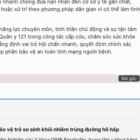
n nhanh chóng đưa nạn nhân đến cơ sở y tế gần nhất,
 hoặc xử trí theo phương pháp dân gian vì có thể làm tình
 năng lực chuyên môn, tinh thần chủ động và sự tận tâm
 Quân y 121 trong công tác cấp cứu, chăm sóc sức khỏe
ẳng định vai trò hội chẩn nhanh, quyết định chính xác
óp phần bảo vệ an toàn tính mạng người bệnh.
Bài gốc
ảo vệ trẻ sơ sinh khỏi nhiễm trùng đường hô hấp
iện Nghiên cứu Y khoa QIMR Berghofer, trung tâm y khoa hàng