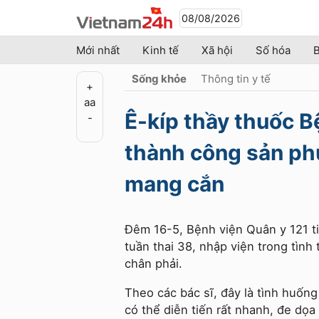
08/08/2026
Mới nhất
Kinh tế
Xã hội
Số hóa
B
Sống khỏe
Thông tin y tế
+
a
a
Ê-kíp thầy thuốc B
-
thành công sản phụ
mang cắn
Đêm 16-5, Bệnh viện Quân y 121 ti
tuần thai 38, nhập viện trong tìn
chân phải.
Theo các bác sĩ, đây là tình huốn
có thể diễn tiến rất nhanh, đe dọa