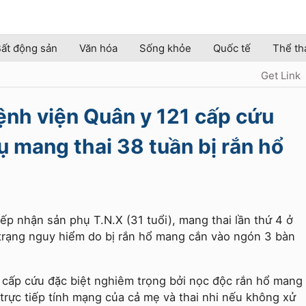
ất động sản
Văn hóa
Sống khỏe
Quốc tế
Thể th
Get Link
ệnh viện Quân y 121 cấp cứu
 mang thai 38 tuần bị rắn hổ
ếp nhận sản phụ T.N.X (31 tuổi), mang thai lần thứ 4 ở
h trạng nguy hiểm do bị rắn hổ mang cắn vào ngón 3 bàn
g cấp cứu đặc biệt nghiêm trọng bởi nọc độc rắn hổ mang
 trực tiếp tính mạng của cả mẹ và thai nhi nếu không xử