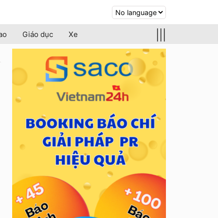
|||
ao
Giáo dục
Xe