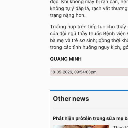
độc. Khi không may bị rắn cắn, nê
không tự ý đắp lá, rạch vết thương
trạng nặng hơn.
Trường hợp trên tiếp tục cho thấy
của đội ngũ thầy thuốc Bệnh viện
bà mẹ và trẻ sơ sinh; đồng thời kh
trong các tình huống nguy kịch, g
QUANG MINH
18-05-2026, 09:54:03pm
Other news
Phát hiện prôtêin trong sữa mẹ b
Theo V