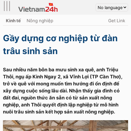
|||
Kinh tế
Nông nghiệp
Get Link
Gầy dựng cơ nghiệp từ đàn
trâu sinh sản
Sau nhiều năm bôn ba mưu sinh xa quê, anh Triệu
Thôi, ngụ ấp Kinh Ngay 2, xã Vĩnh Lợi (TP Cần Thơ),
trở về quê với mong muốn tìm hướng đi ổn định để
xây dựng cuộc sống lâu dài. Nhận thấy gia đình có
đất đai, nguồn thức ăn sẵn có từ sản xuất nông
nghiệp, anh Thôi quyết định lập nghiệp từ mô hình
nuôi trâu sinh sản kết hợp sản xuất nông nghiệp.