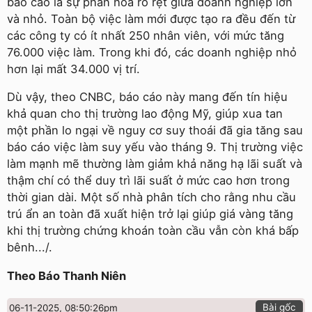
báo cáo là sự phân hóa rõ rệt giữa doanh nghiệp lớn
và nhỏ. Toàn bộ việc làm mới được tạo ra đều đến từ
các công ty có ít nhất 250 nhân viên, với mức tăng
76.000 việc làm. Trong khi đó, các doanh nghiệp nhỏ
hơn lại mất 34.000 vị trí.
Dù vậy, theo CNBC, báo cáo này mang đến tín hiệu
khả quan cho thị trường lao động Mỹ, giúp xua tan
một phần lo ngại về nguy cơ suy thoái đã gia tăng sau
báo cáo việc làm suy yếu vào tháng 9. Thị trường việc
làm mạnh mẽ thường làm giảm khả năng hạ lãi suất và
thậm chí có thể duy trì lãi suất ở mức cao hơn trong
thời gian dài. Một số nhà phân tích cho rằng nhu cầu
trú ẩn an toàn đã xuất hiện trở lại giúp giá vàng tăng
khi thị trường chứng khoán toàn cầu vẫn còn khá bấp
bênh.../.
Theo Báo Thanh Niên
Bài gốc
06-11-2025, 08:50:26pm