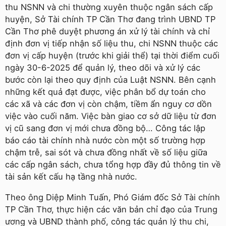
thu NSNN và chi thường xuyên thuộc ngân sách cấp
huyện, Sở Tài chính TP Cần Thơ đang trình UBND TP
Cần Thơ phê duyệt phương án xử lý tài chính và chỉ
định đơn vị tiếp nhận số liệu thu, chi NSNN thuộc các
đơn vị cấp huyện (trước khi giải thể) tại thời điểm cuối
ngày 30-6-2025 để quản lý, theo dõi và xử lý các
bước còn lại theo quy định của Luật NSNN. Bên cạnh
những kết quả đạt được, việc phân bổ dự toán cho
các xã và các đơn vị còn chậm, tiềm ẩn nguy cơ dồn
việc vào cuối năm. Việc bàn giao cơ sở dữ liệu từ đơn
vị cũ sang đơn vị mới chưa đồng bộ… Công tác lập
báo cáo tài chính nhà nước còn một số trường hợp
chậm trễ, sai sót và chưa đồng nhất về số liệu giữa
các cấp ngân sách, chưa tổng hợp đầy đủ thông tin về
tài sản kết cấu hạ tầng nhà nước.
Theo ông Diệp Minh Tuấn, Phó Giám đốc Sở Tài chính
TP Cần Thơ, thực hiện các văn bản chỉ đạo của Trung
ương và UBND thành phố, công tác quản lý thu chi,