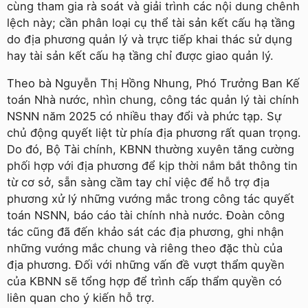
cùng tham gia rà soát và giải trình các nội dung chênh
lệch này; cần phân loại cụ thể tài sản kết cấu hạ tầng
do địa phương quản lý và trực tiếp khai thác sử dụng
hay tài sản kết cấu hạ tầng chỉ được giao quản lý.
Theo bà Nguyễn Thị Hồng Nhung, Phó Trưởng Ban Kế
toán Nhà nước, nhìn chung, công tác quản lý tài chính
NSNN năm 2025 có nhiều thay đổi và phức tạp. Sự
chủ động quyết liệt từ phía địa phương rất quan trọng.
Do đó, Bộ Tài chính, KBNN thường xuyên tăng cường
phối hợp với địa phương để kịp thời nắm bắt thông tin
từ cơ sở, sẵn sàng cầm tay chỉ việc để hỗ trợ địa
phương xử lý những vướng mắc trong công tác quyết
toán NSNN, báo cáo tài chính nhà nước. Đoàn công
tác cũng đã đến khảo sát các địa phương, ghi nhận
những vướng mắc chung và riêng theo đặc thù của
địa phương. Đối với những vấn đề vượt thẩm quyền
của KBNN sẽ tổng hợp để trình cấp thẩm quyền có
liên quan cho ý kiến hỗ trợ.