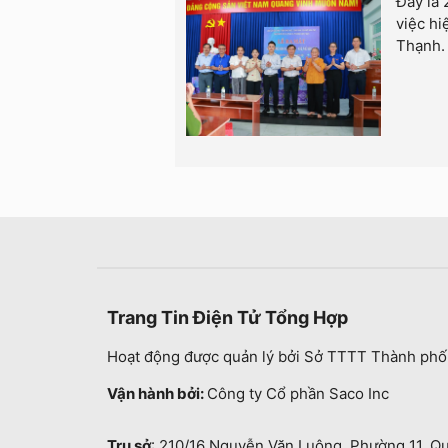
Đây là 
việc hi
Thạnh.
Trang Tin Điện Tử Tổng Hợp
Hoạt động được quản lý bởi Sở TTTT Thành phố
Vận hành bởi:
Công ty Cổ phần Saco Inc
Trụ sở
: 210/16 Nguyễn Văn Luông, Phường 11, Q