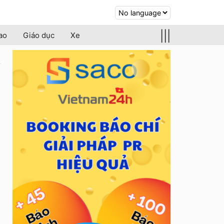
|||
ao
Giáo dục
Xe