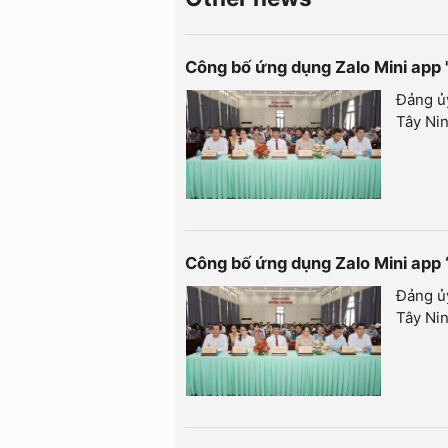
Công bố ứng dụng Zalo Mini app '
Đảng ủ
Tây Nin
Công bố ứng dụng Zalo Mini app 
Đảng ủ
Tây Nin