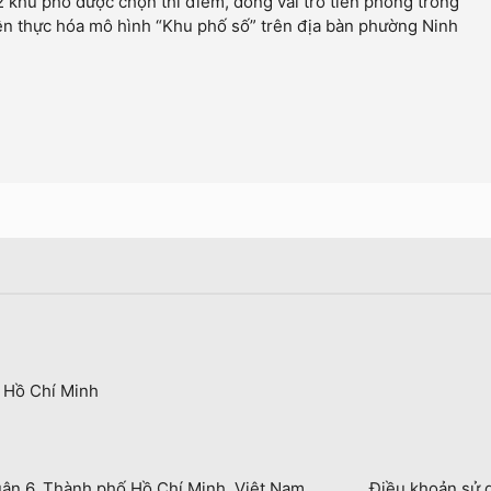
2 khu phố được chọn thí điểm, đóng vai trò tiên phong trong
ện thực hóa mô hình “Khu phố số” trên địa bàn phường Ninh
 Hồ Chí Minh
uận 6, Thành phố Hồ Chí Minh, Việt Nam
Điều khoản sử 