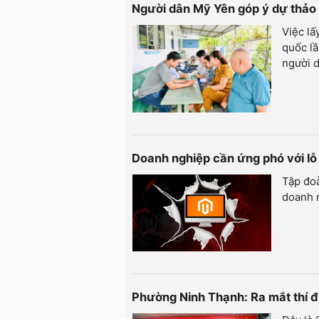
Người dân Mỹ Yên góp ý dự thảo 
Việc lấ
quốc lầ
người d
Doanh nghiệp cần ứng phó với lỗ
Tập đoà
doanh 
Phường Ninh Thạnh: Ra mắt thí đ