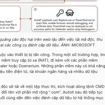
quảng cáo độc hại trên web lậu đến việc tải mã độc, thu
khai các công cụ đánh cắp dữ liệu. ẢNH: MICROSOFT
uộc vào thiết bị bị tấn công. Trong một số trường hợp, tin
 mềm truy cập từ xa (RAT), đi kèm với các phần mềm
ealer hoặc Doenerium. Những phần mềm này có khả năn
iệu tiền điện tử, tài khoản ngân hàng và nhiều dữ liệu
độc sẽ tải về một tệp thực thi, kích hoạt dòng lệnh CMD
 đổi tên với phần mở rộng ".com". AutoIt sau đó tiếp tục
cuối cùng dẫn đến việc đánh cắp dữ liệu từ hệ thống mục