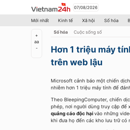
07/08/2026
Mới nhất
Kinh tế
Xã hội
Số hóa
B
Số hóa
Cuộc sống số
+
a
a
Hơn 1 triệu máy tí
-
trên web lậu
Microsoft cảnh báo một chiến dịch
nhiễm hơn 1 triệu máy tính để đán
Theo BleepingComputer, chiến dịc
phép, nơi người dùng truy cập để 
quảng cáo độc hại
vào những vide
khi đưa họ đến các kho lưu trữ có