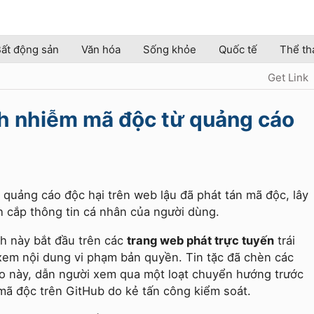
ất động sản
Văn hóa
Sống khỏe
Quốc tế
Thể th
Get Link
nh nhiễm mã độc từ quảng cáo
 quảng cáo độc hại trên web lậu đã phát tán mã độc, lây
h cắp thông tin cá nhân của người dùng.
h này bắt đầu trên các
trang web phát trực tuyến
trái
xem nội dung vi phạm bản quyền. Tin tặc đã chèn các
o này, dẫn người xem qua một loạt chuyển hướng trước
 mã độc trên GitHub do kẻ tấn công kiểm soát.