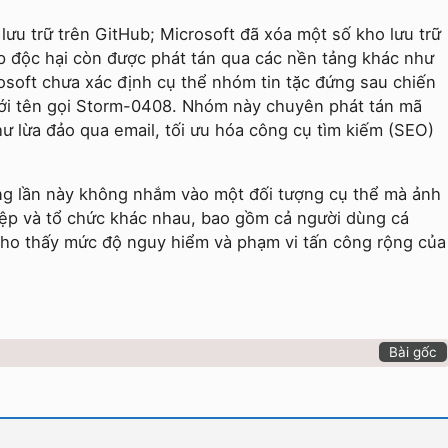
ưu trữ trên GitHub; Microsoft đã xóa một số kho lưu trữ
ệp độc hại còn được phát tán qua các nền tảng khác như
rosoft chưa xác định cụ thể nhóm tin tặc đứng sau chiến
ới tên gọi Storm-0408. Nhóm này chuyên phát tán mã
 lừa đảo qua email, tối ưu hóa công cụ tìm kiếm (SEO)
ông lần này không nhắm vào một đối tượng cụ thể mà ảnh
p và tổ chức khác nhau, bao gồm cả người dùng cá
cho thấy mức độ nguy hiểm và phạm vi tấn công rộng của
Bài gốc