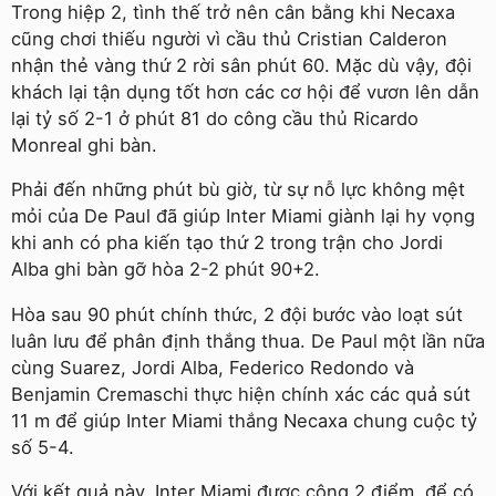
Trong hiệp 2, tình thế trở nên cân bằng khi Necaxa
cũng chơi thiếu người vì cầu thủ Cristian Calderon
nhận thẻ vàng thứ 2 rời sân phút 60. Mặc dù vậy, đội
khách lại tận dụng tốt hơn các cơ hội để vươn lên dẫn
lại tỷ số 2-1 ở phút 81 do công cầu thủ Ricardo
Monreal ghi bàn.
Phải đến những phút bù giờ, từ sự nỗ lực không mệt
mỏi của De Paul đã giúp Inter Miami giành lại hy vọng
khi anh có pha kiến tạo thứ 2 trong trận cho Jordi
Alba ghi bàn gỡ hòa 2-2 phút 90+2.
Hòa sau 90 phút chính thức, 2 đội bước vào loạt sút
luân lưu để phân định thắng thua. De Paul một lần nữa
cùng Suarez, Jordi Alba, Federico Redondo và
Benjamin Cremaschi thực hiện chính xác các quả sút
11 m để giúp Inter Miami thắng Necaxa chung cuộc tỷ
số 5-4.
Với kết quả này, Inter Miami được cộng 2 điểm, để có