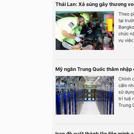
Thái Lan: Xả súng gây thương vo
Theo ph
tại trư
Bangkok
chức nă
vụ việc
Mỹ ngăn Trung Quốc thâm nhập c
Chính 
cấm nh
sử dụng
trí tuệ
Trung Q
Iran đề xuất thành lập liên minh