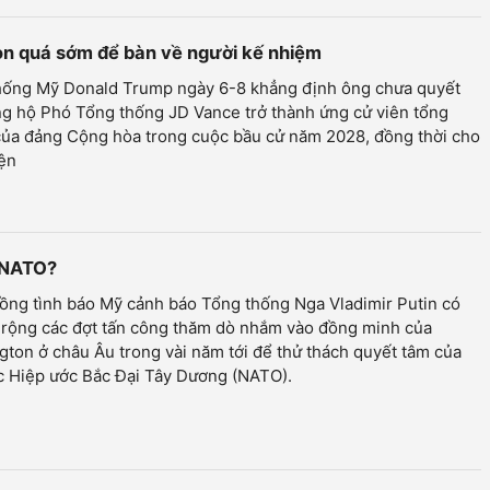
n quá sớm để bàn về người kế nhiệm
hống Mỹ Donald Trump ngày 6-8 khẳng định ông chưa quyết
ng hộ Phó Tổng thống JD Vance trở thành ứng cử viên tổng
của đảng Cộng hòa trong cuộc bầu cử năm 2028, đồng thời cho
iện
a NATO?
ồng tình báo Mỹ cảnh báo Tổng thống Nga Vladimir Putin có
 rộng các đợt tấn công thăm dò nhắm vào đồng minh của
ton ở châu Âu trong vài năm tới để thử thách quyết tâm của
c Hiệp ước Bắc Đại Tây Dương (NATO).