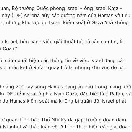
uan, Bộ trưởng Quốc phòng Israel - ông Israel Katz -
 này (IDF) sẽ phá hủy các đường hầm của Hamas và tiêu
ng những khu vực do Israel kiểm soát ở Gaza “mà không
Israel, bên cạnh việc giải thoát tất cả các con tin, là
a Gaza.”
i cảnh xuất hiện các thông tin về việc Israel đang cân
bị mắc kẹt ở Rafah quay trở lại những khu vực do lực
 khoảng 200 tay súng Hamas đang ẩn náu trong mạng lưới
 IDF kiểm soát ở phía Nam Gaza, đặc biệt là ở Rafah, và
c do Hamas kiểm soát mà không bị quân đội Israel phát
 Cơ quan Tình báo Thổ Nhĩ Kỳ đã gặp Trưởng đoàn đàm
Istanbul và thảo luận về lộ trình thực hiện các giai đoạn