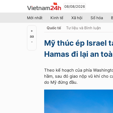
08/08/2026
Mới nhất
Kinh tế
Xã hội
Số hóa
B
Quốc tế
Tư liệu và Bình luận
+
a
a
Mỹ thúc ép Israel 
-
Hamas đi lại an to
Theo kế hoạch của phía Washingto
hầm, sau đó giao nộp vũ khí cho c
do Mỹ đứng đầu.