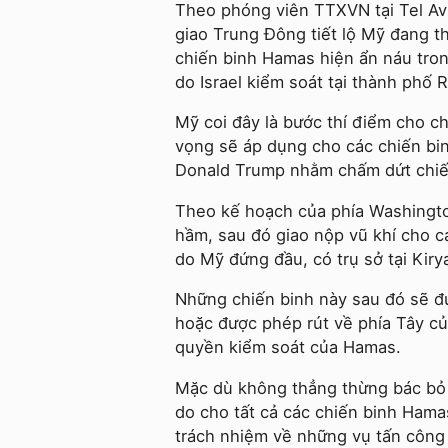
Theo phóng viên TTXVN tại Tel Aviv
giao Trung Đông tiết lộ Mỹ đang th
chiến binh Hamas hiện ẩn náu tro
do Israel kiểm soát tại thành phố 
Mỹ coi đây là bước thí điểm cho c
vọng sẽ áp dụng cho các chiến bi
Donald Trump nhằm chấm dứt chiế
Theo kế hoạch của phía Washingto
hầm, sau đó giao nộp vũ khí cho c
do Mỹ đứng đầu, có trụ sở tại Kiry
Những chiến binh này sau đó sẽ đ
hoặc được phép rút về phía Tây củ
quyền kiểm soát của Hamas.
Mặc dù không thẳng thừng bác bỏ đ
do cho tất cả các chiến binh Hamas
trách nhiệm về những vụ tấn công n