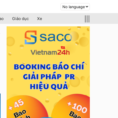
|||
ao
Giáo dục
Xe