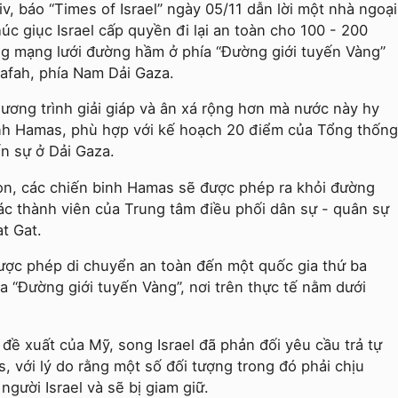
, báo “Times of Israel” ngày 05/11 dẫn lời một nhà ngoại
úc giục Israel cấp quyền đi lại an toàn cho 100 - 200
ng mạng lưới đường hầm ở phía “Đường giới tuyến Vàng”
Rafah, phía Nam Dải Gaza.
hương trình giải giáp và ân xá rộng hơn mà nước này hy
nh Hamas, phù hợp với kế hoạch 20 điểm của Tổng thống
n sự ở Dải Gaza.
n, các chiến binh Hamas sẽ được phép ra khỏi đường
ác thành viên của Trung tâm điều phối dân sự - quân sự
at Gat.
ược phép di chuyển an toàn đến một quốc gia thứ ba
a “Đường giới tuyến Vàng”, nơi trên thực tế nằm dưới
ề xuất của Mỹ, song Israel đã phản đối yêu cầu trả tự
, với lý do rằng một số đối tượng trong đó phải chịu
gười Israel và sẽ bị giam giữ.