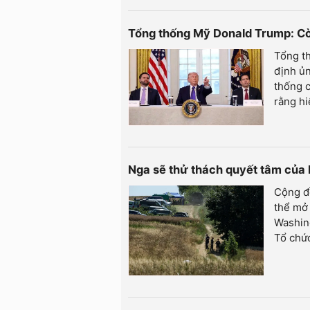
Tổng thống Mỹ Donald Trump: Cò
Tổng t
định ủ
thống 
rằng h
Nga sẽ thử thách quyết tâm củ
Cộng đ
thể mở
Washing
Tổ chứ