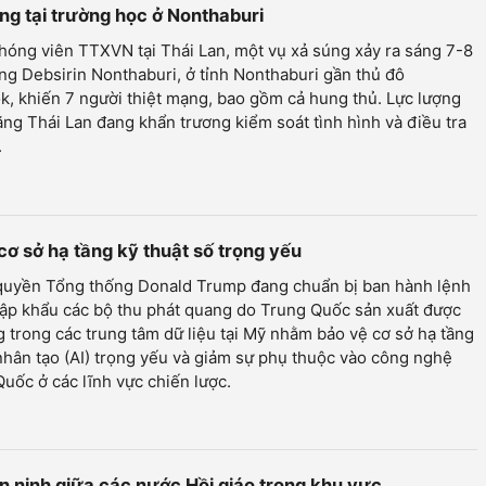
ng tại trường học ở Nonthaburi
óng viên TTXVN tại Thái Lan, một vụ xả súng xảy ra sáng 7-8
ờng Debsirin Nonthaburi, ở tỉnh Nonthaburi gần thủ đô
, khiến 7 người thiệt mạng, bao gồm cả hung thủ. Lực lượng
ng Thái Lan đang khẩn trương kiểm soát tình hình và điều tra
.
ơ sở hạ tầng kỹ thuật số trọng yếu
quyền Tổng thống Donald Trump đang chuẩn bị ban hành lệnh
ập khẩu các bộ thu phát quang do Trung Quốc sản xuất được
 trong các trung tâm dữ liệu tại Mỹ nhằm bảo vệ cơ sở hạ tầng
 nhân tạo (AI) trọng yếu và giảm sự phụ thuộc vào công nghệ
uốc ở các lĩnh vực chiến lược.
 an ninh giữa các nước Hồi giáo trong khu vực