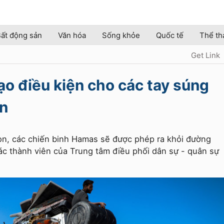
ất động sản
Văn hóa
Sống khỏe
Quốc tế
Thể th
Get Link
tạo điều kiện cho các tay súng
àn
n, các chiến binh Hamas sẽ được phép ra khỏi đường
ác thành viên của Trung tâm điều phối dân sự - quân sự