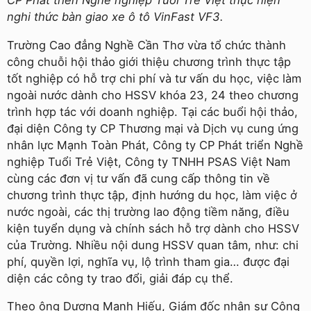
CP Phát triển Nghề nghiệp Tuổi Trẻ Việt thực hiện
nghi thức bàn giao xe ô tô VinFast VF3.
Trường Cao đẳng Nghề Cần Thơ vừa tổ chức thành
công chuỗi hội thảo giới thiệu chương trình thực tập
tốt nghiệp có hỗ trợ chi phí và tư vấn du học, việc làm
ngoài nước dành cho HSSV khóa 23, 24 theo chương
trình hợp tác với doanh nghiệp. Tại các buổi hội thảo,
đại diện Công ty CP Thương mại và Dịch vụ cung ứng
nhân lực Mạnh Toàn Phát, Công ty CP Phát triển Nghề
nghiệp Tuổi Trẻ Việt, Công ty TNHH PSAS Việt Nam
cùng các đơn vị tư vấn đã cung cấp thông tin về
chương trình thực tập, định hướng du học, làm việc ở
nước ngoài, các thị trường lao động tiềm năng, điều
kiện tuyển dụng và chính sách hỗ trợ dành cho HSSV
của Trường. Nhiều nội dung HSSV quan tâm, như: chi
phí, quyền lợi, nghĩa vụ, lộ trình tham gia… được đại
diện các công ty trao đổi, giải đáp cụ thể.
Theo ông Dương Mạnh Hiếu, Giám đốc nhân sự Công