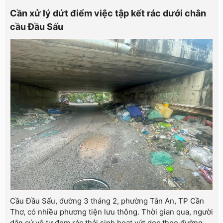
Cần xử lý dứt điểm việc tập kết rác dưới chân
cầu Đầu Sấu
Cầu Đầu Sấu, đường 3 tháng 2, phường Tân An, TP Cần
Thơ, có nhiều phương tiện lưu thông. Thời gian qua, người
dân cứ vô tư đem rác thải sinh hoạt vứt dọc theo đường