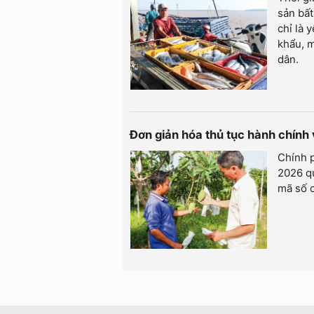
sản bất
chỉ là 
khẩu, m
dân.
Đơn giản hóa thủ tục hành chính
Chính 
2026 qu
mã số c