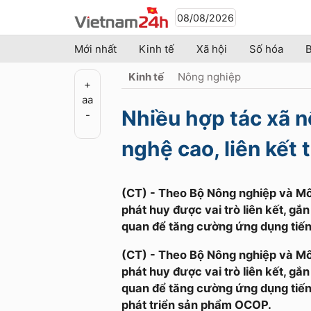
08/08/2026
Mới nhất
Kinh tế
Xã hội
Số hóa
B
Kinh tế
Nông nghiệp
+
a
a
Nhiều hợp tác xã 
-
nghệ cao, liên kết
(CT) - Theo Bộ Nông nghiệp và Môi
phát huy được vai trò liên kết, gắ
quan để tăng cường ứng dụng tiến 
(CT) - Theo Bộ Nông nghiệp và Môi
phát huy được vai trò liên kết, gắ
quan để tăng cường ứng dụng tiến 
phát triển sản phẩm OCOP.