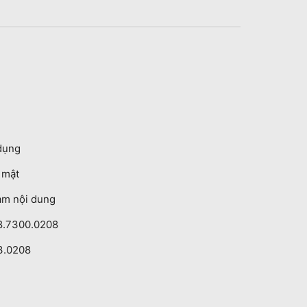
dụng
o mật
ạm nội dung
8.7300.0208
3.0208