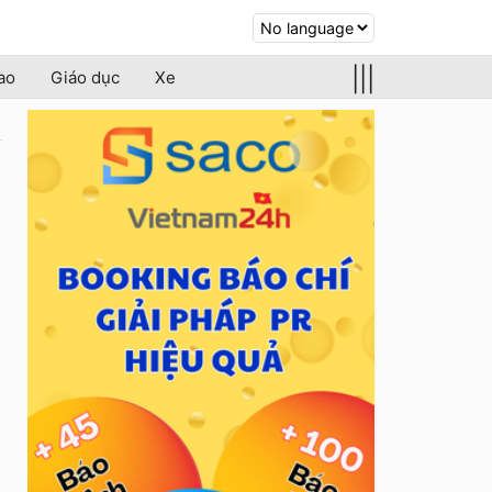
|||
ao
Giáo dục
Xe