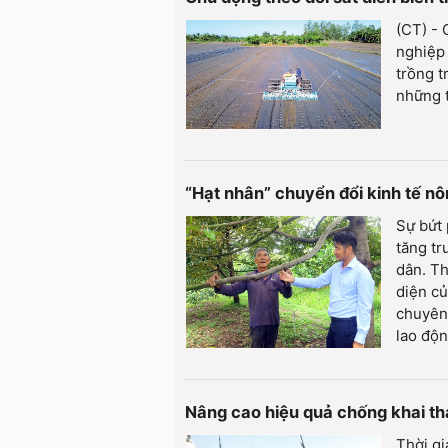
(CT) -
nghiệp 
trồng t
những 
“Hạt nhân” chuyển đổi kinh tế n
Sự bứt
tăng tr
dân. Th
diện củ
chuyên 
lao độn
Nâng cao hiệu quả chống khai t
Thời gi