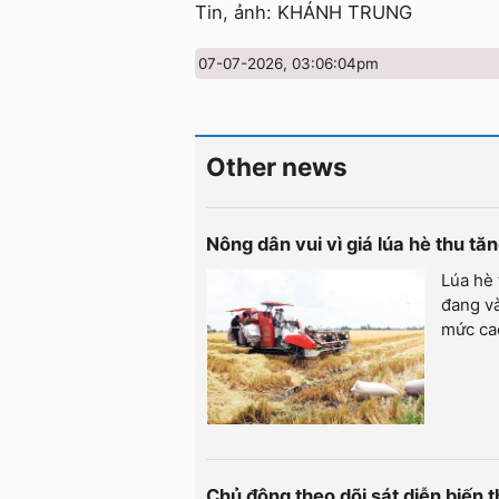
Tin, ảnh: KHÁNH TRUNG
07-07-2026, 03:06:04pm
Other news
Nông dân vui vì giá lúa hè thu t
Lúa hè
đang và
mức cao
Chủ động theo dõi sát diễn biến th