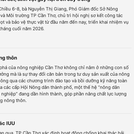
 Chiều 6-8, bà Nguyễn Thị Giang, Phó Giám đốc Sở Nông
và Môi trường TP Cần Thơ, chủ trì hội nghị sơ kết công tác
rọt và bảo vệ thực vật từ đầu năm đến nay, triển khai nhiệm vụ
tháng cuối năm 2026.
ông thôn
 phá của nông nghiệp Cần Thơ không chỉ nằm ở những con số
ưởng mà là sự thay đổi căn bản trong tư duy sản xuất của nông
ông qua các chương trình đào tạo và bồi dưỡng kỹ năng toàn
a các cấp Hội Nông dân thành phố, một thế hệ “nông dân
nghiệp” đang dần hình thành, góp phần nâng chất lực lượng
g nông thôn.
hác IUU
an qua, TP Cần Thơ xác định hoạt động chống khai thác hải