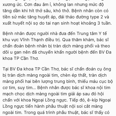
xương ức. Cơn đau âm ỉ, không lan nhưng mức độ
tăng dần khi hít thở sâu, khó thở. Bệnh nhân còn có
tiền sử mắc tăng huyết áp, đái tháo đường type 2 và
xuất huyết nội sọ do tai nạn sinh hoạt khoảng 3 tuần.
Bệnh nhân được người nhà đưa đến Trung tâm Y tế
khu vực Vĩnh Thạnh điều trị. Qua thăm khám, bác sĩ
chẩn đoán bệnh nhân bị tràn dịch màng phổi và theo
dõi u gan nên đã chuyển khẩn người bệnh đến BV Đa
khoa TP Cần Thơ.
Tại BV Đa khoa TP Cần Thơ, bác sĩ chẩn đoán cụ ông
bị tràn dịch màng ngoài tim, chèn ép thất, tràn dịch
màng phổi hai bên lượng trung bình, thiếu máu cục bộ
cơ tim, suy tim… Bệnh nhân được bác sĩ khoa nội tim
mạch chọc dịch màng ngoài tim giải áp sau đó hội
chẩn với khoa Ngoại Lồng ngực. Tiếp đó, ê-kíp Ngoại
Lồng ngực tiến hành phẫu thuật nội soi cắt màng
ngoài tim. Trong quá trình phẫu thuật, bác sĩ thấy có