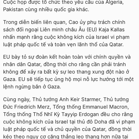
Cuộc họp được tổ chức theo yêu cầu của Algeria,
Pakistan cùng nhiều quốc gia khác.
Trong diễn biến liên quan, Cao ủy phụ trách chính
sách đối ngoại Liên minh châu Âu (EU) Kaja Kallas
nhấn mạnh rằng cuộc không kích của Israel vi phạm
luật pháp quốc tế và toàn vẹn lãnh thổ của Qatar.
EU bày tỏ sự đoàn kết hoàn toàn với chính quyền và
nhân dân Qatar, đồng thời cho rằng cần phải tránh
không để xảy ra bất kỳ sự leo thang xung đột nào ở
Gaza. EU sẽ tiếp tục ủng hộ mọi nỗ lực hướng tới một
lệnh ngừng bắn ở Gaza.
Cùng ngày, Thủ tướng Anh Keir Starmer, Thủ tướng
Đức Friedrich Merz, Tổng thống Emmanuel Macron,
Tổng thống Thổ Nhĩ Kỳ Tayyip Erdogan đều cho rằng
cuộc không kích của Israel tại thủ đô Doha đã vi phạm
luật pháp quốc tế và chủ quyền của Qatar, đồng thời
kéo theo nguy cơ căng thẳng leo thang hơn nữa tại