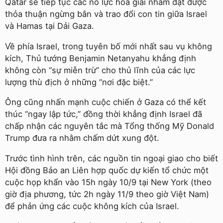
Qatar sẽ tiếp tục các nỗ lực hòa giải nhằm đạt được
thỏa thuận ngừng bắn và trao đổi con tin giữa Israel
và Hamas tại Dải Gaza.
Về phía Israel, trong tuyên bố mới nhất sau vụ không
kích, Thủ tướng Benjamin Netanyahu khẳng định
không còn “sự miễn trừ” cho thủ lĩnh của các lực
lượng thù địch ở những “nơi đặc biệt.”
Ông cũng nhấn mạnh cuộc chiến ở Gaza có thể kết
thúc “ngay lập tức,” đồng thời khẳng định Israel đã
chấp nhận các nguyên tắc mà Tổng thống Mỹ Donald
Trump đưa ra nhằm chấm dứt xung đột.
Trước tình hình trên, các nguồn tin ngoại giao cho biết
Hội đồng Bảo an Liên hợp quốc dự kiến tổ chức một
cuộc họp khẩn vào 15h ngày 10/9 tại New York (theo
giờ địa phương, tức 2h ngày 11/9 theo giờ Việt Nam)
để phản ứng các cuộc không kích của Israel.