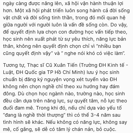
ngày càng được nâng lên, xã hội vận hành thuận lợi
hơn. Một xã hội phát triển luôn song hành cả đời sống
vật chất và đời sống tinh thần, trong đó mối quan hệ
giữa người với người luôn là vấn đề sống còn. Do vậy,
để quyết định lựa chọn con đường học vấn tiếp theo,
học sinh nên xuất phát từ sự yêu thích, năng lực bản
thân, không nên quyết định chọn chỉ vì “nhiều bạn
cũng quyết định vậy” và “ nghe nói khó có việc làm”.
Tương tự, Thạc sĩ Cũ Xuân Tiến (Trường ÐH Kinh tế -
Luật, ÐH Quốc gia TP Hồ Chí Minh) lưu ý học sinh
chuẩn bị đăng ký nguyện vọng xét tuyển vào ÐH
không nên chọn nghề chỉ theo xu hướng hay đám
đông. Dù chọn học ngành nào, trường nào, học sinh
đều cần dựa trên năng lực, sự quyết tâm, nỗ lực theo
đuổi đam mê. Trong khi đó, nếu chỉ dựa vào yếu tố
“đang là nghề thời thượng” thì có thể 3-4 năm sau
tình hình sẽ khác. Nếu không có năng lực, không say
mê, cố gắng, sẽ dễ có tâm lý chán nản, bỏ cuộc.