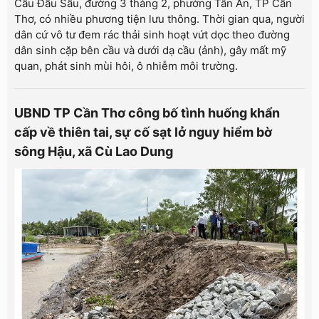
Cầu Đầu Sấu, đường 3 tháng 2, phường Tân An, TP Cần
Thơ, có nhiều phương tiện lưu thông. Thời gian qua, người
dân cứ vô tư đem rác thải sinh hoạt vứt dọc theo đường
dân sinh cặp bên cầu và dưới dạ cầu (ảnh), gây mất mỹ
quan, phát sinh mùi hôi, ô nhiễm môi trường.
UBND TP Cần Thơ công bố tình huống khẩn
cấp về thiên tai, sự cố sạt lở nguy hiểm bờ
sông Hậu, xã Cù Lao Dung