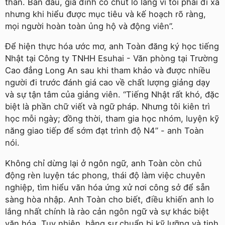
thân. Ban đầu, gia đình có chút lo lắng vì tôi phải đi xa
nhưng khi hiểu được mục tiêu và kế hoạch rõ ràng,
mọi người hoàn toàn ủng hộ và động viên”.
Để hiện thực hóa ước mơ, anh Toàn đăng ký học tiếng
Nhật tại Công ty TNHH Esuhai - Văn phòng tại Trường
Cao đẳng Long An sau khi tham khảo và được nhiều
người đi trước đánh giá cao về chất lượng giảng dạy
và sự tận tâm của giảng viên. “Tiếng Nhật rất khó, đặc
biệt là phần chữ viết và ngữ pháp. Nhưng tôi kiên trì
học mỗi ngày; đồng thời, tham gia học nhóm, luyện kỹ
năng giao tiếp để sớm đạt trình độ N4” - anh Toàn
nói.
Không chỉ dừng lại ở ngôn ngữ, anh Toàn còn chủ
động rèn luyện tác phong, thái độ làm việc chuyên
nghiệp, tìm hiểu văn hóa ứng xử nơi công sở để sẵn
sàng hòa nhập. Anh Toàn cho biết, điều khiến anh lo
lắng nhất chính là rào cản ngôn ngữ và sự khác biệt
văn hóa. Tuy nhiên, bằng sự chuẩn bị kỹ lưỡng và tinh