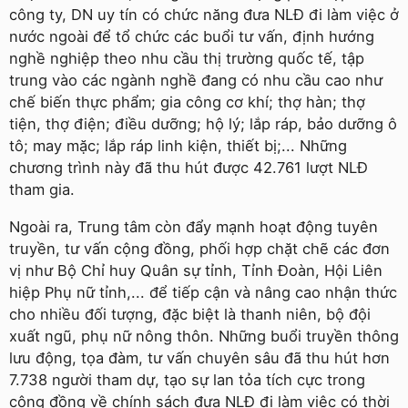
công ty, DN uy tín có chức năng đưa NLĐ đi làm việc ở
nước ngoài để tổ chức các buổi tư vấn, định hướng
nghề nghiệp theo nhu cầu thị trường quốc tế, tập
trung vào các ngành nghề đang có nhu cầu cao như
chế biến thực phẩm; gia công cơ khí; thợ hàn; thợ
tiện, thợ điện; điều dưỡng; hộ lý; lắp ráp, bảo dưỡng ô
tô; may mặc; lắp ráp linh kiện, thiết bị;... Những
chương trình này đã thu hút được 42.761 lượt NLĐ
tham gia.
Ngoài ra, Trung tâm còn đẩy mạnh hoạt động tuyên
truyền, tư vấn cộng đồng, phối hợp chặt chẽ các đơn
vị như Bộ Chỉ huy Quân sự tỉnh, Tỉnh Đoàn, Hội Liên
hiệp Phụ nữ tỉnh,... để tiếp cận và nâng cao nhận thức
cho nhiều đối tượng, đặc biệt là thanh niên, bộ đội
xuất ngũ, phụ nữ nông thôn. Những buổi truyền thông
lưu động, tọa đàm, tư vấn chuyên sâu đã thu hút hơn
7.738 người tham dự, tạo sự lan tỏa tích cực trong
cộng đồng về chính sách đưa NLĐ đi làm việc có thời