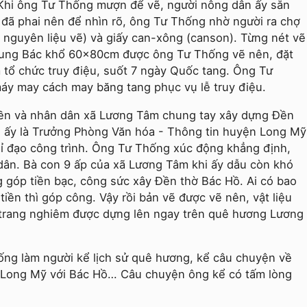
 Khi ông Tư Thống mượn để vẽ, người nông dân ấy sẵn
, đã phai nên để nhìn rõ, ông Tư Thống nhờ người ra chợ
- nguyên liệu vẽ) và giấy can-xông (canson). Từng nét vẽ
 dung Bác khổ 60x80cm được ông Tư Thống vẽ nên, đặt
m tổ chức truy điệu, suốt 7 ngày Quốc tang. Ông Tư
y may cách may băng tang phục vụ lễ truy điệu.
yền và nhân dân xã Lương Tâm chung tay xây dựng Đền
i ấy là Trưởng Phòng Văn hóa - Thông tin huyện Long Mỹ
ỉ đạo công trình. Ông Tư Thống xúc động khẳng định,
g dân. Bà con 9 ấp của xã Lương Tâm khi ấy dẫu còn khó
 góp tiền bạc, công sức xây Đền thờ Bác Hồ. Ai có bao
tiền thì góp công. Vậy rồi bản vẽ được vẽ nên, vật liệu
 trang nghiêm được dựng lên ngay trên quê hương Lương
ống làm người kể lịch sử quê hương, kể câu chuyện về
 Long Mỹ với Bác Hồ… Câu chuyện ông kể có tấm lòng