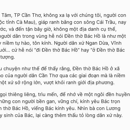
 Tâm, TP Cần Thơ, không xa lạ với chúng tôi, người con
c tỉnh Cà Mau), giáp ranh bằng con sông Cái Trầu, nay
ước, và đến tận bây giờ, không một địa danh cụ thể,
người dân trong vùng hễ nói Đền thờ Bác Hồ là như một
ầy niềm tự hào, tôn kính. Người dân xứ Ngan Dừa, Vĩnh
ới… cứ hễ nói “đi Đền thờ Bác Hồ” hay “ở Đền thờ Bác
 tượng.
âu chuyện như thế để thấy rằng, Đền thờ Bác Hồ ở xã
ào của người dân Cần Thơ qua các giai đoạn mà là niềm
ột xứ sở rộng lớn, vượt khỏi ranh giới địa phương.
gọi thiêng liêng, trìu mến, để nhớ về một ngôi đền huyền
hững con người bền gan, vững chí, kính yêu Bác trọn
ền thờ Bác Hồ, viếng Bác kính yêu. Nhìn bà con Lương
sinh của Bác, lại càng thêm thấu tỏ lòng dân xứ này.