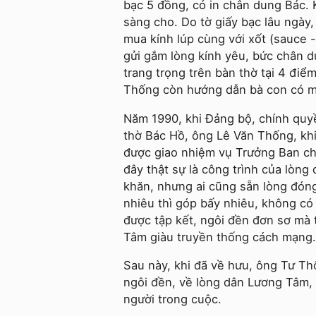
bạc 5 đồng, có in chân dung Bác.
sàng cho. Do tờ giấy bạc lâu ngày
mua kính lúp cùng với xốt (sauce 
gửi gắm lòng kính yêu, bức chân
trang trọng trên bàn thờ tại 4 điể
Thống còn hướng dẫn bà con có má
Năm 1990, khi Đảng bộ, chính qu
thờ Bác Hồ, ông Lê Văn Thống, kh
được giao nhiệm vụ Trưởng Ban ch
đây thật sự là công trình của lòn
khăn, nhưng ai cũng sẵn lòng đóng
nhiêu thì góp bấy nhiêu, không có 
được tập kết, ngôi đền đơn sơ mà
Tâm giàu truyền thống cách mạng.
Sau này, khi đã về hưu, ông Tư Th
ngôi đền, về lòng dân Lương Tâm,
người trong cuộc.