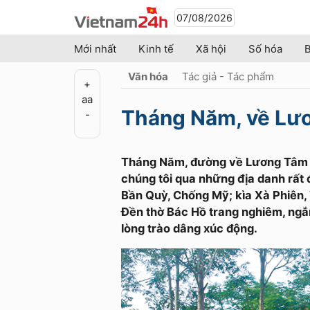
07/08/2026
Mới nhất
Kinh tế
Xã hội
Số hóa
B
Văn hóa
Tác giả - Tác phẩm
+
a
a
Tháng Năm, về Lư
-
Tháng Năm, đường về Lương Tâm r
chúng tôi qua những địa danh rất 
Bần Quỳ, Chống Mỹ; kìa Xà Phiên, 
Đền thờ Bác Hồ trang nghiêm, ngắ
lòng trào dâng xúc động.