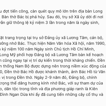
 đợt tiến công, càn quét quy mô lớn trên địa bàn Long
Bàn thờ Bác bị phá hủy. Sau đó, trụ sở Xã ủy dời đi nơi
vẫn giữ thông lệ kỷ niệm 3 lần trong năm là ngày sinh,
t trang trọng tại trụ sở Đảng ủy xã Lương Tâm, cán bộ,
ưởng nhớ Bác. Thực hiện Năm Văn hóa Xã hội, năm 1990,
n kỷ niệm 100 năm Ngày sinh Chủ tịch Hồ Chí Minh,
 Long Mỹ phối hợp Đảng bộ xã Lương Tâm bàn kế hoạch
cũng ngay tại vị trí dự kiến trong thời kháng chiến. Đền
yền thống Nam Bộ được dựng nên trong niềm xúc động củ
0, Đền thờ Bác Hồ được khánh thành, ảnh Bác Hồ từ Văn
 vị trong Đền thờ. Ngày 2-9 năm đó, Đảng bộ, chính
rọng thể dâng hương kính nhớ Bác, với sự tham dự của
, dân tộc trong tỉnh và địa phương giáp ranh là Kiên
 Đình Ngan Dừa khi ấy đã cung tiến những cây cổ thụ và