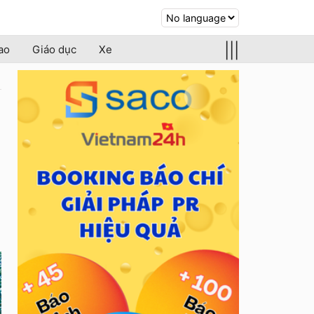
|||
ao
Giáo dục
Xe