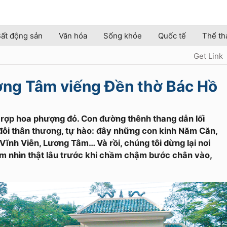
ất động sản
Văn hóa
Sống khỏe
Quốc tế
Thể th
Get Link
ơng Tâm viếng Đền thờ Bác Hồ
ợp hoa phượng đỏ. Con đường thênh thang dẫn lối
đỗi thân thương, tự hào: đây những con kinh Năm Căn,
Vĩnh Viễn, Lương Tâm… Và rồi, chúng tôi dừng lại nơi
m nhìn thật lâu trước khi chầm chậm bước chân vào,