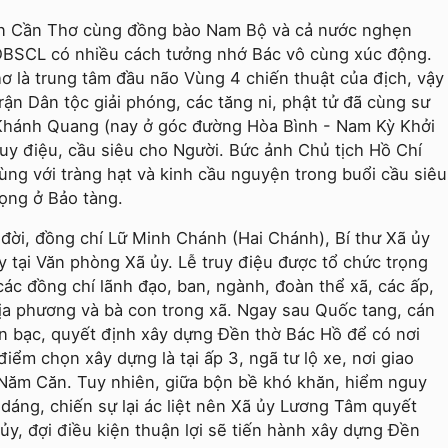
dân Cần Thơ cùng đồng bào Nam Bộ và cả nước nghẹn
ĐBSCL có nhiều cách tưởng nhớ Bác vô cùng xúc động.
hơ là trung tâm đầu não Vùng 4 chiến thuật của địch, vậy
ận Dân tộc giải phóng, các tăng ni, phật tử đã cùng sư
 Khánh Quang (nay ở góc đường Hòa Bình - Nam Kỳ Khởi
ruy điệu, cầu siêu cho Người. Bức ảnh Chủ tịch Hồ Chí
ùng với tràng hạt và kinh cầu nguyện trong buổi cầu siêu
rọng ở Bảo tàng.
 đời, đồng chí Lữ Minh Chánh (Hai Chánh), Bí thư Xã ủy
y tại Văn phòng Xã ủy. Lễ truy điệu được tổ chức trọng
các đồng chí lãnh đạo, ban, ngành, đoàn thể xã, các ấp,
 địa phương và bà con trong xã. Ngay sau Quốc tang, cán
n bạc, quyết định xây dựng Đền thờ Bác Hồ để có nơi
iểm chọn xây dựng là tại ấp 3, ngã tư lộ xe, nơi giao
 Năm Căn. Tuy nhiên, giữa bộn bề khó khăn, hiểm nguy
u dáng, chiến sự lại ác liệt nên Xã ủy Lương Tâm quyết
ủy, đợi điều kiện thuận lợi sẽ tiến hành xây dựng Đền