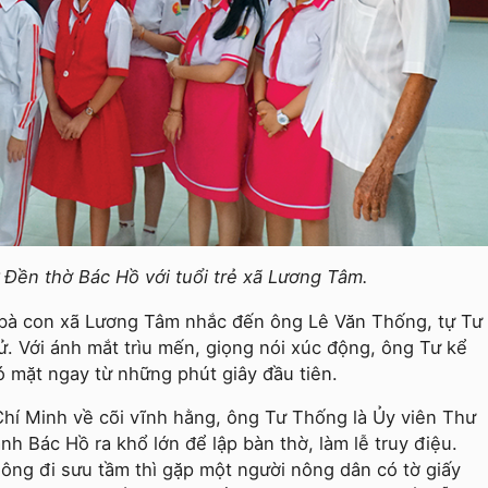
ử Đền thờ Bác Hồ với tuổi trẻ xã Lương Tâm.
 bà con xã Lương Tâm nhắc đến ông Lê Văn Thống, tự Tư
. Với ánh mắt trìu mến, giọng nói xúc động, ông Tư kể
 mặt ngay từ những phút giây đầu tiên.
hí Minh về cõi vĩnh hằng, ông Tư Thống là Ủy viên Thư
h Bác Hồ ra khổ lớn để lập bàn thờ, làm lễ truy điệu.
ông đi sưu tầm thì gặp một người nông dân có tờ giấy