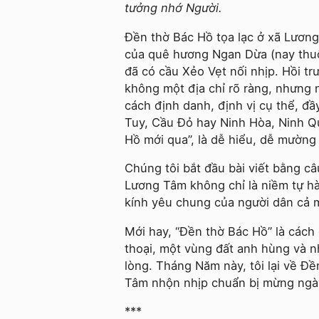
tưởng nhớ Người.
Đền thờ Bác Hồ tọa lạc ở xã Lương
của quê hương Ngan Dừa (nay thuộ
đã có cầu Xẻo Vẹt nối nhịp. Hồi tr
không một địa chỉ rõ ràng, nhưng 
cách định danh, định vị cụ thể, đ
Tuy, Cầu Đỏ hay Ninh Hòa, Ninh Qu
Hồ mới qua”, là dễ hiểu, dễ mường
Chúng tôi bắt đầu bài viết bằng c
Lương Tâm không chỉ là niềm tự h
kính yêu chung của người dân cả m
Mới hay, “Đền thờ Bác Hồ” là cách 
thoại, một vùng đất anh hùng và n
lòng. Tháng Năm này, tôi lại về Đ
Tâm nhộn nhịp chuẩn bị mừng ngày 
***