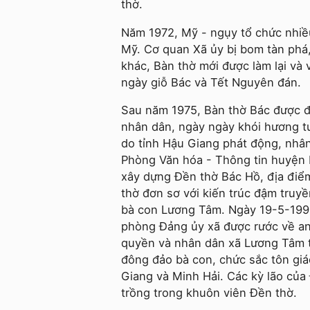
thờ.
Năm 1972, Mỹ - ngụy tổ chức nhiều
Mỹ. Cơ quan Xã ủy bị bom tàn phá, 
khác, Bàn thờ mới được làm lại và 
ngày giỗ Bác và Tết Nguyên đán.
Sau năm 1975, Bàn thờ Bác được đặ
nhân dân, ngày ngày khói hương t
do tỉnh Hậu Giang phát động, nhâ
Phòng Văn hóa - Thông tin huyện
xây dựng Đền thờ Bác Hồ, địa điểm 
thờ đơn sơ với kiến trúc đậm tru
bà con Lương Tâm. Ngày 19-5-199
phòng Đảng ủy xã được rước về an
quyền và nhân dân xã Lương Tâm t
đông đảo bà con, chức sắc tôn giáo
Giang và Minh Hải. Các kỳ lão của
trồng trong khuôn viên Đền thờ.