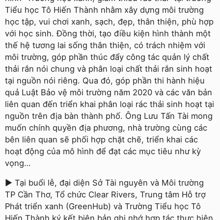
Tiểu học Tô Hiến Thành nhằm xây dựng môi trường
học tập, vui chơi xanh, sạch, đẹp, thân thiện, phù hợp
với học sinh. Ðồng thời, tạo điều kiện hình thành một
thế hệ tương lai sống thân thiện, có trách nhiệm với
môi trường, góp phần thúc đẩy công tác quản lý chất
thải rắn nói chung và phân loại chất thải rắn sinh hoạt
tại nguồn nói riêng. Qua đó, góp phần thi hành hiệu
quả Luật Bảo vệ môi trường năm 2020 và các văn bản
liên quan đến triển khai phân loại rác thải sinh hoạt tại
nguồn trên địa bàn thành phố. Ông Lưu Tấn Tài mong
muốn chính quyền địa phương, nhà trường cùng các
bên liên quan sẽ phối hợp chặt chẽ, triển khai các
hoạt động của mô hình để đạt các mục tiêu như kỳ
vọng…
► Tại buổi lễ, đại diện Sở Tài nguyên và Môi trường
TP Cần Thơ, Tổ chức Clear Rivers, Trung tâm Hỗ trợ
Phát triển xanh (GreenHub) và Trường Tiểu học Tô
Hiến Thành ký kết biên bản ghi nhớ hợp tác thực hiện